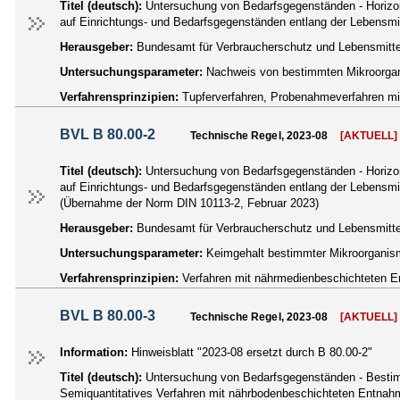
Titel (deutsch):
Untersuchung von Bedarfsgegenständen - Horiz
auf Einrichtungs- und Bedarfsgegenständen entlang der Lebensmit
Herausgeber:
Bundesamt für Verbraucherschutz und Lebensmittel
Untersuchungsparameter:
Nachweis von bestimmten Mikroorgan
Verfahrensprinzipien:
Tupferverfahren, Probenahmeverfahren mit
BVL B 80.00-2
Technische Regel, 2023-08
[AKTUELL]
Titel (deutsch):
Untersuchung von Bedarfsgegenständen - Horiz
auf Einrichtungs- und Bedarfsgegenständen entlang der Lebensmit
(Übernahme der Norm DIN 10113-2, Februar 2023)
Herausgeber:
Bundesamt für Verbraucherschutz und Lebensmittel
Untersuchungsparameter:
Keimgehalt bestimmter Mikroorganis
Verfahrensprinzipien:
Verfahren mit nährmedienbeschichteten E
BVL B 80.00-3
Technische Regel, 2023-08
[AKTUELL]
Information:
Hinweisblatt "2023-08 ersetzt durch B 80.00-2"
Titel (deutsch):
Untersuchung von Bedarfsgegenständen - Bestimm
Semiquantitatives Verfahren mit nährbodenbeschichteten Entnahm