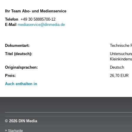
Ihr Team Abo- und Medienservice
Telefon
+49 30 58885700-12
E-Mail
mediaservice@dinmedia.de
Dokumentart:
Technische 
Titel (deutsch):
Untersuchung
Kleinkindern
Originalsprachen:
Deutsch
Preis:
26,70 EUR
Auch enthalten in
© 2026 DIN Media
Startseite