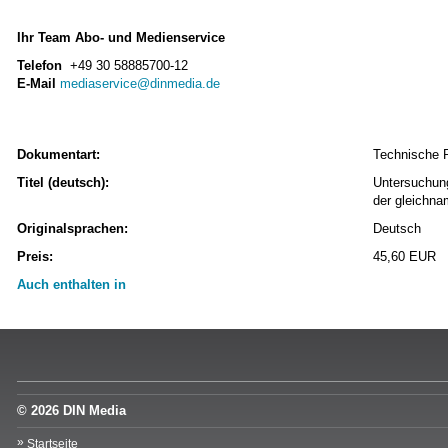
Ihr Team Abo- und Medienservice
Telefon
+49 30 58885700-12
E-Mail
mediaservice@dinmedia.de
Dokumentart:
Technische 
Titel (deutsch):
Untersuchung
der gleichna
Originalsprachen:
Deutsch
Preis:
45,60 EUR
Auch enthalten in
© 2026 DIN Media
Startseite