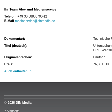
Ihr Team Abo- und Medienservice
Telefon
+49 30 58885700-12
E-Mail
mediaservice@dinmedia.de
Dokumentart:
Technische 
Titel (deutsch):
Untersuchung
HPLC-Verfah
Originalsprachen:
Deutsch
Preis:
76,30 EUR
Auch enthalten in
© 2026 DIN Media
Startseite