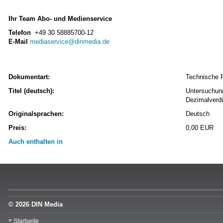
Ihr Team Abo- und Medienservice
Telefon
+49 30 58885700-12
E-Mail
mediaservice@dinmedia.de
Dokumentart:
Technische 
Titel (deutsch):
Untersuchung
Dezimalverdü
Originalsprachen:
Deutsch
Preis:
0,00 EUR
Auch enthalten in
© 2026 DIN Media
Startseite