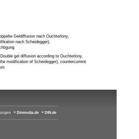
ppelte Geldiffusion nach Ouchterlony,
ifikation nach Scheidegger),
chtigung
 Double gel diffusion according to Ouchterlony,
the modification of Scheidegger), countercurrent
dum
lungen
Dinmedia.de
DIN.de