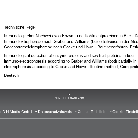
Technische Regel
Immunologischer Nachweis von Enzym- und Rohfruchtproteinen in Bier - Do
Immunelektrophorese nach Graber und Williams (beide teilweise in der Mod
Gegenstromelektrophorese nach Gocke und Howe - Routineverfahren; Beri
Immunological detection of enzyme proteins and raw-fruit proteins in beer -
immuno-electrophoresis according to Graber and Williams (both partially in 
electrophoresis according to Gocke and Howe - Routine method; Corrigen
Deutsch
ZUM SEITENANFANG
r DIN Media GmbH
Datenschutzhinweis
Cookie-Richtlinie
Cookie-Einstel