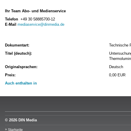
Ihr Team Abo- und Medienservice
Telefon
+49 30 58885700-12
E-Mail
mediaservice@dinmedia.de
Dokumentart:
Technische 
Titel (deutsch):
Untersuchung
Thermolumi
Originalsprachen:
Deutsch
Preis:
0,00 EUR
Auch enthalten in
© 2026 DIN Media
Startseite