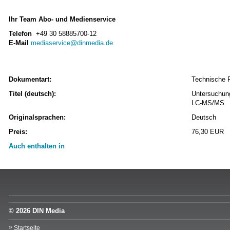
Ihr Team Abo- und Medienservice
Telefon
+49 30 58885700-12
E-Mail
mediaservice@dinmedia.de
Dokumentart:
Technische 
Titel (deutsch):
Untersuchun
LC-MS/MS
Originalsprachen:
Deutsch
Preis:
76,30 EUR
Auch enthalten in
© 2026 DIN Media
Startseite