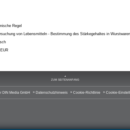
nische Regel
rsuchung von Lebensmitteln - Bestimmung des Stärkegehaltes in Wurstwaren 
sch
 EUR
ZUM SEITENANFANG
r DIN Media GmbH
Datenschutzhinweis
Cookie-Richtlinie
Cookie-Einstel