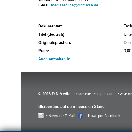
E-Mail
mediaservice@dinmedia.de
Dokumentart:
Tech
Titel (deutsch):
Unte
Originalsprachen:
Deut
Preis:
0,00
Auch enthalten in
© 2026 DIN Media
Startseite
Impressum
AGB de
Bleiben Sie auf dem neuesten Stand!
News per E-Mail
News per Facebook