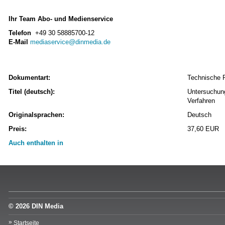
Ihr Team Abo- und Medienservice
Telefon
+49 30 58885700-12
E-Mail
mediaservice@dinmedia.de
Dokumentart:
Technische 
Titel (deutsch):
Untersuchung
Verfahren
Originalsprachen:
Deutsch
Preis:
37,60 EUR
Auch enthalten in
© 2026 DIN Media
Startseite