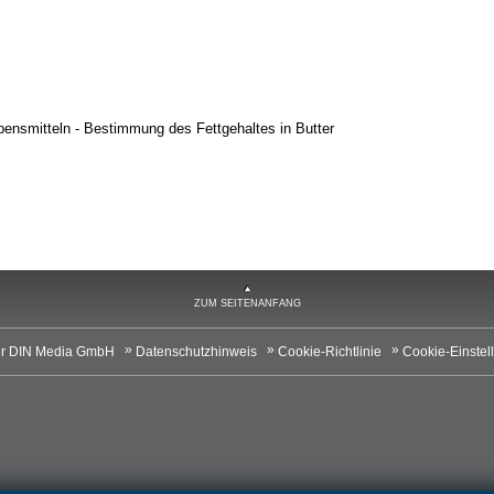
ensmitteln - Bestimmung des Fettgehaltes in Butter
ZUM SEITENANFANG
r DIN Media GmbH
Datenschutzhinweis
Cookie-Richtlinie
Cookie-Einstel