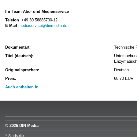
Ihr Team Abo- und Medienservice
Telefon
+49 30 58885700-12
E-Mail
mediaservice@dinmedia.de
Dokumentart:
Technische 
Titel (deutsch):
Untersuchun
Enzymatisch
Originalsprachen:
Deutsch
Preis:
68,70 EUR
Auch enthalten in
© 2026 DIN Media
Startseite