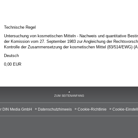
Technische Regel
Untersuchung von kosmetischen Mitteln - Nachweis und quantitative Bestim
der Komission vom 27. September 1983 zur Angleichung der Rechtsvorschr
Kontrolle der Zusammensetzung der kosmetischen Mittel (83/514/EWG) (A
Deutsch
0,00 EUR
ZUM SEITENANFANG
r DIN Media GmbH
Datenschutzhinweis
Cookie-Richtlinie
Cookie-Einstel