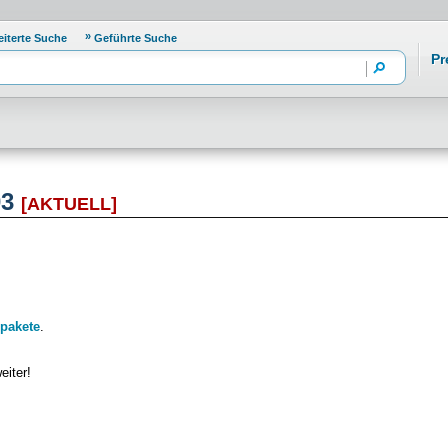
eiterte Suche
Geführte Suche
Pr
03
[AKTUELL]
pakete
.
eiter!