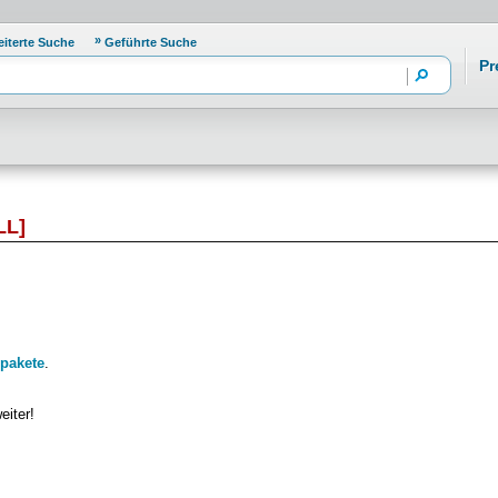
eiterte Suche
Geführte Suche
Pr
LL]
pakete
.
eiter!