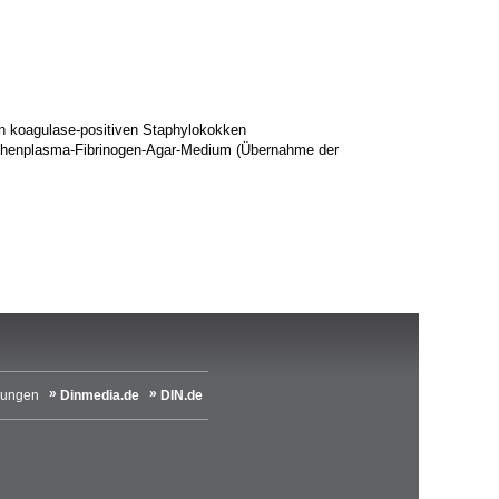
von koagulase-positiven Staphylokokken
inchenplasma-Fibrinogen-Agar-Medium (Übernahme der
lungen
Dinmedia.de
DIN.de