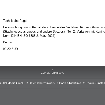
Technische Regel
Untersuchung von Futtermitteln - Horizontales Verfahren für die Zählung 
(Staphylococcus aureus und andere Spezies) - Teil 2: Verfahren mit Kan
Norm DIN EN ISO 6888-2, März 2024)
Deutsch
92,20 EUR
ZUM SEITENANFANG
r DIN Media GmbH
Datenschutzhinweis
Cookie-Richtlinie
Cookie-Einstel