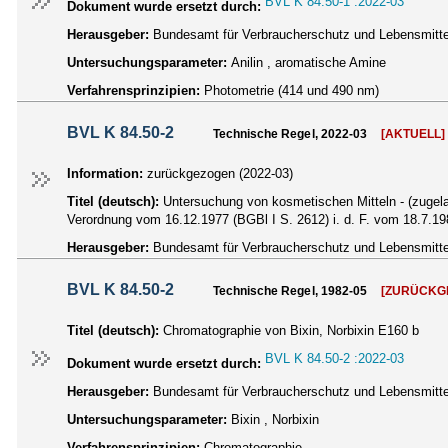
BVL K 84.50-1 :2022-03
Dokument wurde ersetzt durch:
Herausgeber:
Bundesamt für Verbraucherschutz und Lebensmittel
Untersuchungsparameter:
Anilin , aromatische Amine
Verfahrensprinzipien:
Photometrie (414 und 490 nm)
BVL K 84.50-2
Technische Regel, 2022-03
[AKTUELL]
Information:
zurückgezogen (2022-03)
Titel (deutsch):
Untersuchung von kosmetischen Mitteln - (zugela
Verordnung vom 16.12.1977 (BGBl I S. 2612) i. d. F. vom 18.7.19
Herausgeber:
Bundesamt für Verbraucherschutz und Lebensmittel
BVL K 84.50-2
Technische Regel, 1982-05
[ZURÜCKG
Titel (deutsch):
Chromatographie von Bixin, Norbixin E160 b
BVL K 84.50-2 :2022-03
Dokument wurde ersetzt durch:
Herausgeber:
Bundesamt für Verbraucherschutz und Lebensmittel
Untersuchungsparameter:
Bixin , Norbixin
Verfahrensprinzipien:
Chromatographie