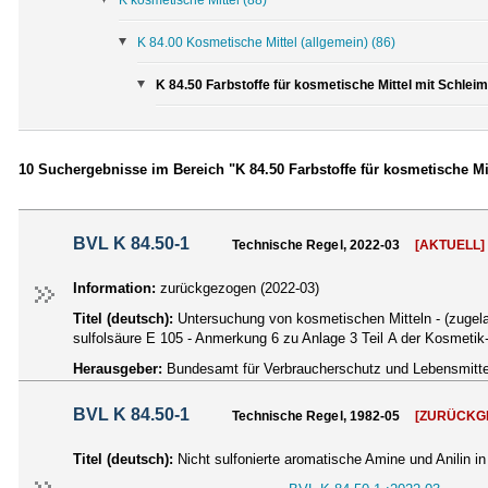
K 84.00 Kosmetische Mittel (allgemein)
(86)
K 84.50 Farbstoffe für kosmetische Mittel mit Schlei
10 Suchergebnisse im Bereich "K 84.50 Farbstoffe für kosmetische Mi
BVL K 84.50-1
Technische Regel, 2022-03
[AKTUELL]
Information:
zurückgezogen (2022-03)
Titel (deutsch):
Untersuchung von kosmetischen Mitteln - (zugelas
sulfolsäure E 105 - Anmerkung 6 zu Anlage 3 Teil A der Kosmetik
Herausgeber:
Bundesamt für Verbraucherschutz und Lebensmittel
BVL K 84.50-1
Technische Regel, 1982-05
[ZURÜCKG
Titel (deutsch):
Nicht sulfonierte aromatische Amine und Anilin i