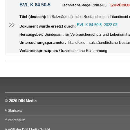
BVL K 84.50-5
Technische Regel, 1982-05
[ZURÜCKG
Titel (deutsch):
In Salzsäure lösliche Bestandteile in Titandiox
BVL K 84.50-5 :2022-03
Dokument wurde ersetzt durch:
Herausgeber:
Bundesamt für Verbraucherschutz und Lebensmittel
Untersuchungsparameter:
Titandioxid , salzsäurelösliche Bestan
Verfahrensprinzipien:
Gravimetrische Bestimmung
© 2026 DIN Media
Startseite
Impressum
AGB der DIN Media GmbH