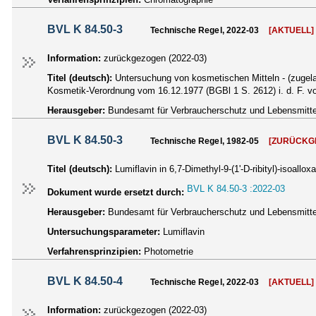
BVL K 84.50-3
Technische Regel, 2022-03
[AKTUELL]
Information:
zurückgezogen (2022-03)
Titel (deutsch):
Untersuchung von kosmetischen Mitteln - (zugelass
Kosmetik-Verordnung vom 16.12.1977 (BGBl 1 S. 2612) i. d. F. v
Herausgeber:
Bundesamt für Verbraucherschutz und Lebensmittel
BVL K 84.50-3
Technische Regel, 1982-05
[ZURÜCKG
Titel (deutsch):
Lumiflavin in 6,7-Dimethyl-9-(1'-D-ribityl)-isoallo
BVL K 84.50-3 :2022-03
Dokument wurde ersetzt durch:
Herausgeber:
Bundesamt für Verbraucherschutz und Lebensmittel
Untersuchungsparameter:
Lumiflavin
Verfahrensprinzipien:
Photometrie
BVL K 84.50-4
Technische Regel, 2022-03
[AKTUELL]
Information:
zurückgezogen (2022-03)