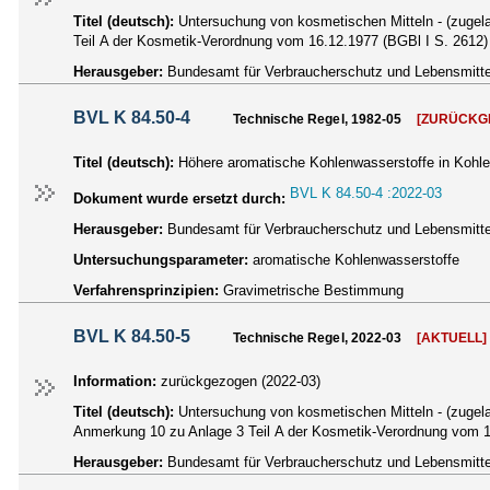
Titel (deutsch):
Untersuchung von kosmetischen Mitteln - (zugela
Teil A der Kosmetik-Verordnung vom 16.12.1977 (BGBl I S. 2612) 
Herausgeber:
Bundesamt für Verbraucherschutz und Lebensmittel
BVL K 84.50-4
Technische Regel, 1982-05
[ZURÜCKG
Titel (deutsch):
Höhere aromatische Kohlenwasserstoffe in Kohlen
BVL K 84.50-4 :2022-03
Dokument wurde ersetzt durch:
Herausgeber:
Bundesamt für Verbraucherschutz und Lebensmittel
Untersuchungsparameter:
aromatische Kohlenwasserstoffe
Verfahrensprinzipien:
Gravimetrische Bestimmung
BVL K 84.50-5
Technische Regel, 2022-03
[AKTUELL]
Information:
zurückgezogen (2022-03)
Titel (deutsch):
Untersuchung von kosmetischen Mitteln - (zugela
Anmerkung 10 zu Anlage 3 Teil A der Kosmetik-Verordnung vom 16
Herausgeber:
Bundesamt für Verbraucherschutz und Lebensmittel