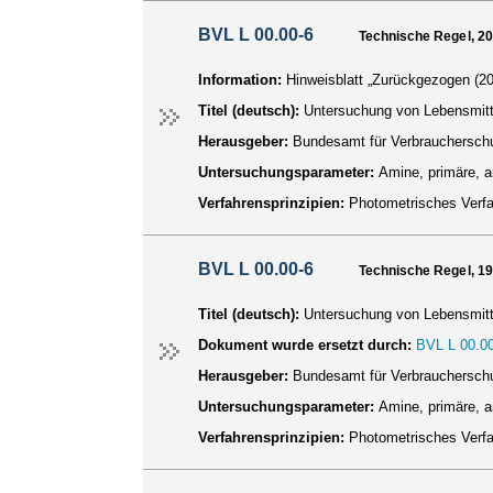
BVL L 00.00-6
Technische Regel, 2
Information:
Hinweisblatt „Zurückgezogen (20
Titel (deutsch):
Untersuchung von Lebensmitt
Herausgeber:
Bundesamt für Verbraucherschu
Untersuchungsparameter:
Amine, primäre, 
Verfahrensprinzipien:
Photometrisches Verf
BVL L 00.00-6
Technische Regel, 1
Titel (deutsch):
Untersuchung von Lebensmitt
Dokument wurde ersetzt durch:
BVL L 00.00
Herausgeber:
Bundesamt für Verbraucherschu
Untersuchungsparameter:
Amine, primäre, 
Verfahrensprinzipien:
Photometrisches Verf