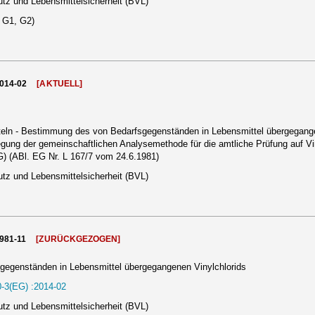
tz und Lebensmittelsicherheit (BVL)
, G1, G2)
2014-02
[AKTUELL]
ln - Bestimmung des von Bedarfsgegenständen in Lebensmittel übergegangene
gung der gemeinschaftlichen Analysemethode für die amtliche Prüfung auf V
G) (ABl. EG Nr. L 167/7 vom 24.6.1981)
tz und Lebensmittelsicherheit (BVL)
1981-11
[ZURÜCKGEZOGEN]
egenständen in Lebensmittel übergegangenen Vinylchlorids
-3(EG) :2014-02
tz und Lebensmittelsicherheit (BVL)