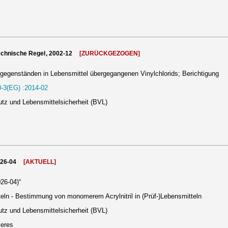
echnische Regel, 2002-12
[ZURÜCKGEZOGEN]
egenständen in Lebensmittel übergegangenen Vinylchlorids; Berichtigung
-3(EG) :2014-02
tz und Lebensmittelsicherheit (BVL)
026-04
[AKTUELL]
26-04)“
ln - Bestimmung von monomerem Acrylnitril in (Prüf-)Lebensmitteln
tz und Lebensmittelsicherheit (BVL)
meres