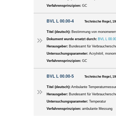
Verfahrensprinzipien:
GC
BVL L 00.00-4
Technische Regel, 1
Titel (deutsch):
Bestimmung von monomerem Acr
Dokument wurde ersetzt durch:
BVL L 00.00
Herausgeber:
Bundesamt für Verbraucherschu
Untersuchungsparameter:
Acrylnitril, mono
Verfahrensprinzipien:
GC
BVL L 00.00-5
Technische Regel, 1
Titel (deutsch):
Ambulante Temperaturmessung 
Herausgeber:
Bundesamt für Verbraucherschu
Untersuchungsparameter:
Temperatur
Verfahrensprinzipien:
ambulante Messung