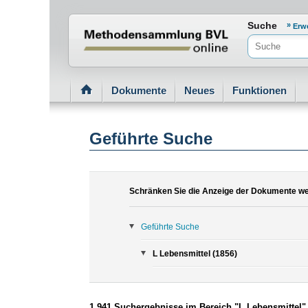
Normenportal Barrierefreiheit
Suche
Erw
Dokumente
Neues
Funktionen
Geführte Suche
Schränken Sie die Anzeige der Dokumente wei
Geführte Suche
L Lebensmittel (1856)
1.941 Suchergebnisse im Bereich "L Lebensmittel"