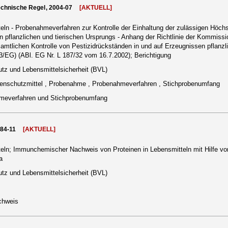
echnische Regel, 2004-07
[AKTUELL]
eln - Probenahmeverfahren zur Kontrolle der Einhaltung der zulässigen Höc
n pflanzlichen und tierischen Ursprungs - Anhang der Richtlinie der Kommissi
tlichen Kontrolle von Pestizidrückständen in und auf Erzeugnissen pflanzli
3/EG) (ABl. EG Nr. L 187/32 vom 16.7.2002); Berichtigung
tz und Lebensmittelsicherheit (BVL)
nzenschutzmittel , Probenahme , Probenahmeverfahren , Stichprobenumfang
meverfahren und Stichprobenumfang
984-11
[AKTUELL]
ln; Immunchemischer Nachweis von Proteinen in Lebensmitteln mit Hilfe von
a
tz und Lebensmittelsicherheit (BVL)
chweis