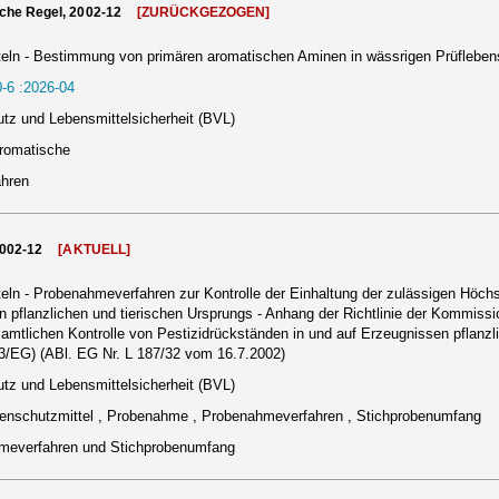
che Regel, 2002-12
[ZURÜCKGEZOGEN]
eln - Bestimmung von primären aromatischen Aminen in wässrigen Prüflebens
-6 :2026-04
tz und Lebensmittelsicherheit (BVL)
aromatische
ahren
2002-12
[AKTUELL]
eln - Probenahmeverfahren zur Kontrolle der Einhaltung der zulässigen Höc
n pflanzlichen und tierischen Ursprungs - Anhang der Richtlinie der Kommissi
tlichen Kontrolle von Pestizidrückständen in und auf Erzeugnissen pflanzli
3/EG) (ABl. EG Nr. L 187/32 vom 16.7.2002)
tz und Lebensmittelsicherheit (BVL)
nzenschutzmittel , Probenahme , Probenahmeverfahren , Stichprobenumfang
meverfahren und Stichprobenumfang