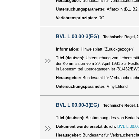
Herausgeber:
Bundesamt für Verbraucherschu
Untersuchungsparameter:
Aflatoxin (B1, B2
Verfahrensprinzipien:
DC
BVL L 00.00-3(EG)
Technische Regel, 
Information:
Hinweisblatt "Zurückgezogen"
Titel (deutsch):
Untersuchung von Lebensmitte
der Kommission vom 29. April 1981 zur Festle
in Lebensmittel übergegangen ist (81/432/EW
Herausgeber:
Bundesamt für Verbraucherschu
Untersuchungsparameter:
Vinylchlorld
BVL L 00.00-3(EG)
Technische Regel, 
Titel (deutsch):
Bestimmung des von Bedarfsg
Dokument wurde ersetzt durch:
BVL L 00.00
Herausgeber:
Bundesamt für Verbraucherschu