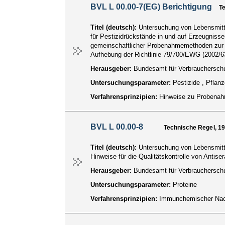
BVL L 00.00-7(EG) Berichtigung
T
Titel (deutsch):
Untersuchung von Lebensmitt
für Pestizidrückstände in und auf Erzeugnisse
gemeinschaftlicher Probenahmemethoden zur am
Aufhebung der Richtlinie 79/700/EWG (2002/6
Herausgeber:
Bundesamt für Verbraucherschu
Untersuchungsparameter:
Pestizide , Pfla
Verfahrensprinzipien:
Hinweise zu Probenah
BVL L 00.00-8
Technische Regel, 1
Titel (deutsch):
Untersuchung von Lebensmitte
Hinweise für die Qualitätskontrolle von Antiser
Herausgeber:
Bundesamt für Verbraucherschu
Untersuchungsparameter:
Proteine
Verfahrensprinzipien:
Immunchemischer Na