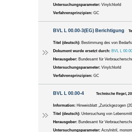
Untersuchungsparameter:
Vinylchlorld
Verfahrensprinzipien:
GC
BVL L 00.00-3(EG) Berichtigung
T
Titel (deutsch):
Bestimmung des von Bedarfsg
Dokument wurde ersetzt durch:
BVL L 00.00
Herausgeber:
Bundesamt für Verbraucherschu
Untersuchungsparameter:
Vinylchlorld
Verfahrensprinzipien:
GC
BVL L 00.00-4
Technische Regel, 2
Information:
Hinweisblatt „Zurückgezogen (20
Titel (deutsch):
Untersuchung von Lebensmitte
Herausgeber:
Bundesamt für Verbraucherschu
Untersuchungsparameter:
Acrylnitril, mono