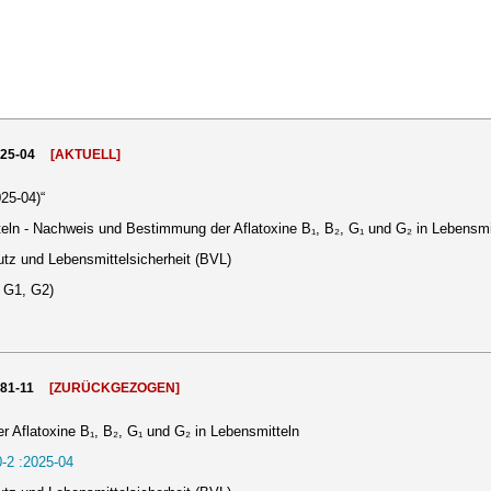
025-04
[AKTUELL]
25-04)“
ln - Nachweis und Bestimmung der Aflatoxine B₁, B₂, G₁ und G₂ in Lebensmi
tz und Lebensmittelsicherheit (BVL)
, G1, G2)
981-11
[ZURÜCKGEZOGEN]
Aflatoxine B₁, B₂, G₁ und G₂ in Lebensmitteln
-2 :2025-04