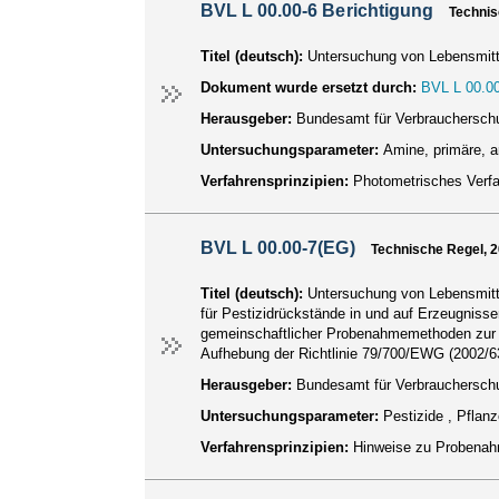
BVL L 00.00-6 Berichtigung
Technis
Titel (deutsch):
Untersuchung von Lebensmitt
Dokument wurde ersetzt durch:
BVL L 00.00
Herausgeber:
Bundesamt für Verbraucherschu
Untersuchungsparameter:
Amine, primäre, 
Verfahrensprinzipien:
Photometrisches Verf
BVL L 00.00-7(EG)
Technische Regel, 
Titel (deutsch):
Untersuchung von Lebensmitt
für Pestizidrückstände in und auf Erzeugnisse
gemeinschaftlicher Probenahmemethoden zur am
Aufhebung der Richtlinie 79/700/EWG (2002/6
Herausgeber:
Bundesamt für Verbraucherschu
Untersuchungsparameter:
Pestizide , Pfla
Verfahrensprinzipien:
Hinweise zu Probenah