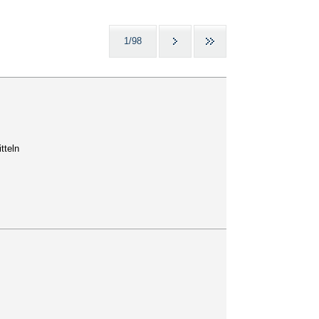
1/98
tteln