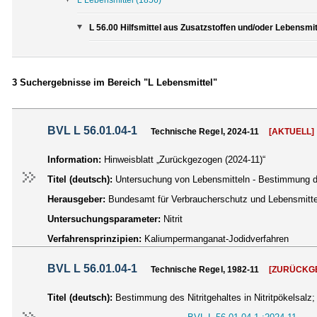
L 56.00 Hilfsmittel aus Zusatzstoffen und/oder Lebensmit
3 Suchergebnisse im Bereich "L Lebensmittel"
BVL L 56.01.04-1
Technische Regel, 2024-11
[AKTUELL]
Information:
Hinweisblatt „Zurückgezogen (2024-11)“
Titel (deutsch):
Untersuchung von Lebensmitteln - Bestimmung des
Herausgeber:
Bundesamt für Verbraucherschutz und Lebensmittel
Untersuchungsparameter:
Nitrit
Verfahrensprinzipien:
Kaliumpermanganat-Jodidverfahren
BVL L 56.01.04-1
Technische Regel, 1982-11
[ZURÜCKG
Titel (deutsch):
Bestimmung des Nitritgehaltes in Nitritpökelsal