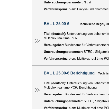
Untersuchungsparameter:
Nitrat
Verfahrensprinzipien:
Dialyse und photomet
BVL L 25.00-6
Technische Regel, 2
Titel (deutsch):
Untersuchung von Lebensmitte
Multiplex real-time PCR
Herausgeber:
Bundesamt für Verbraucherschu
Untersuchungsparameter:
STEC , Shigatoxin
Verfahrensprinzipien:
Multiplex real-time P
BVL L 25.00-6 Berichtigung
Technis
Titel (deutsch):
Untersuchung von Lebensmitte
Multiplex real-time PCR; Berichtigung
Herausgeber:
Bundesamt für Verbraucherschu
Untersuchungsparameter:
STEC , Shigatoxin
Verfahrensprinzipien:
Multiplex real-time P