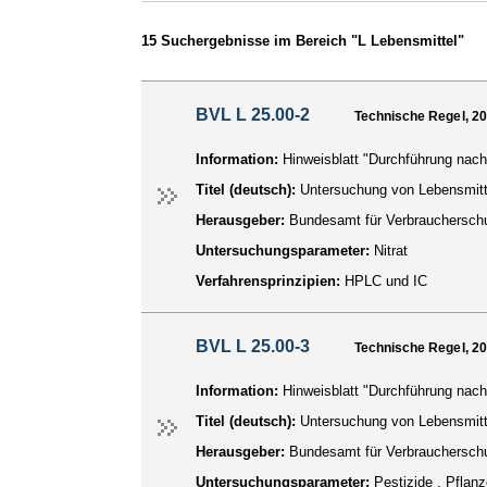
15 Suchergebnisse im Bereich "L Lebensmittel"
BVL L 25.00-2
Technische Regel, 2
Information:
Hinweisblatt "Durchführung nach
Titel (deutsch):
Untersuchung von Lebensmitt
Herausgeber:
Bundesamt für Verbraucherschu
Untersuchungsparameter:
Nitrat
Verfahrensprinzipien:
HPLC und IC
BVL L 25.00-3
Technische Regel, 2
Information:
Hinweisblatt "Durchführung nach
Titel (deutsch):
Untersuchung von Lebensmitt
Herausgeber:
Bundesamt für Verbraucherschu
Untersuchungsparameter:
Pestizide , Pfla