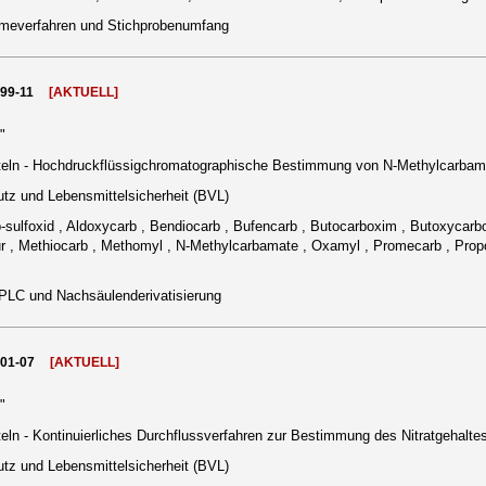
meverfahren und Stichprobenumfang
999-11
[AKTUELL]
"
teln - Hochdruckflüssigchromatographische Bestimmung von N-Methylcarba
tz und Lebensmittelsicherheit (BVL)
rb-sulfoxid , Aldoxycarb , Bendiocarb , Bufencarb , Butocarboxim , Butoxycarbo
ur , Methiocarb , Methomyl , N-Methylcarbamate , Oxamyl , Promecarb , Propox
PLC und Nachsäulenderivatisierung
001-07
[AKTUELL]
"
ln - Kontinuierliches Durchflussverfahren zur Bestimmung des Nitratgehal
tz und Lebensmittelsicherheit (BVL)