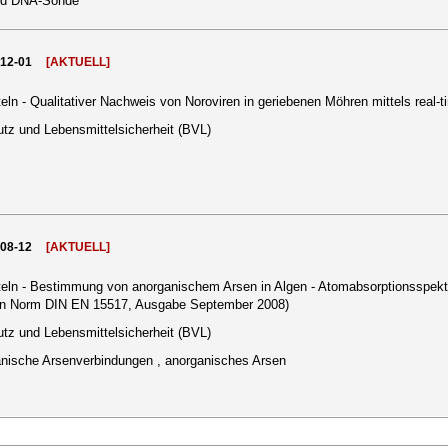
und DNA-Sonde
012-01
[AKTUELL]
ln - Qualitativer Nachweis von Noroviren in geriebenen Möhren mittels real
tz und Lebensmittelsicherheit (BVL)
008-12
[AKTUELL]
eln - Bestimmung von anorganischem Arsen in Algen - Atomabsorptionsspek
gen Norm DIN EN 15517, Ausgabe September 2008)
tz und Lebensmittelsicherheit (BVL)
ganische Arsenverbindungen , anorganisches Arsen