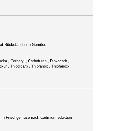
mat-Rückständen in Gemüse
xim , Carbaryl , Carbofuran , Dioxacarb ,
ur , Thiodicarb , Thiofanox , Thiofanox-
tes in Frischgemüse nach Cadmiumreduktion