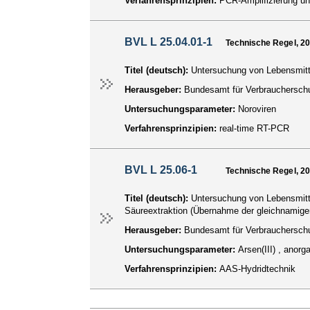
Verfahrensprinzipien:
PCR-Amplifizierung 
BVL L 25.04.01-1
Technische Regel, 2
Titel (deutsch):
Untersuchung von Lebensmitte
Herausgeber:
Bundesamt für Verbraucherschu
Untersuchungsparameter:
Noroviren
Verfahrensprinzipien:
real-time RT-PCR
BVL L 25.06-1
Technische Regel, 2
Titel (deutsch):
Untersuchung von Lebensmitt
Säureextraktion (Übernahme der gleichnami
Herausgeber:
Bundesamt für Verbraucherschu
Untersuchungsparameter:
Arsen(III) , anor
Verfahrensprinzipien:
AAS-Hydridtechnik