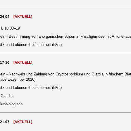
024-04
[AKTUELL]
h L 10.00–19"
teln - Bestimmung von anorganischem Arsen in Frischgemüse mit Anionena
tz und Lebensmittelsicherheit (BVL)
017-10
[AKTUELL]
eln - Nachweis und Zählung von Cryptosporidium und Giardia in frischem Bl
gabe Dezember 2016)
tz und Lebensmittelsicherheit (BVL)
 Giardia
krobiologisch
021-07
[AKTUELL]