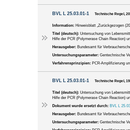
BVL L 25.03.01-1
Technische Regel, 2
Information:
Hinweisblatt „Zurückgezogen (20
Titel (deutsch):
Untersuchung von Lebensmitt
Hilfe der PCR (Polymerase Chain Reaction) u
Herausgeber:
Bundesamt für Verbraucherschu
Untersuchungsparameter:
Gentechnische V
Verfahrensprinzipien:
PCR-Amplifizierung 
BVL L 25.03.01-1
Technische Regel, 1
Titel (deutsch):
Untersuchung von Lebensmitt
Hilfe der PCR (Polymerase Chain Reaction) u
Dokument wurde ersetzt durch:
BVL L 25.03
Herausgeber:
Bundesamt für Verbraucherschu
Untersuchungsparameter:
Gentechnische V