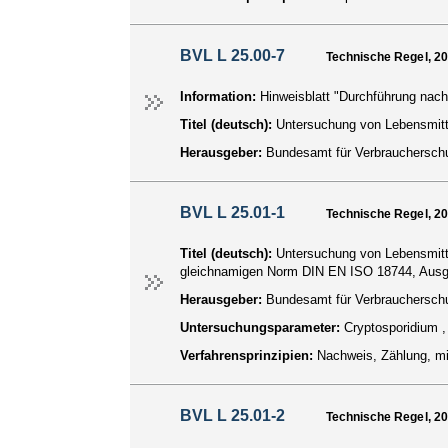
BVL L 25.00-7
Technische Regel, 2
Information:
Hinweisblatt "Durchführung nac
Titel (deutsch):
Untersuchung von Lebensmit
Herausgeber:
Bundesamt für Verbraucherschu
BVL L 25.01-1
Technische Regel, 2
Titel (deutsch):
Untersuchung von Lebensmitt
gleichnamigen Norm DIN EN ISO 18744, Aus
Herausgeber:
Bundesamt für Verbraucherschu
Untersuchungsparameter:
Cryptosporidium ,
Verfahrensprinzipien:
Nachweis, Zählung, mi
BVL L 25.01-2
Technische Regel, 2