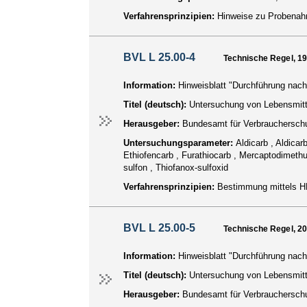
Verfahrensprinzipien:
Hinweise zu Probenah
BVL L 25.00-4
Technische Regel, 1
Information:
Hinweisblatt "Durchführung nach
Titel (deutsch):
Untersuchung von Lebensmit
Herausgeber:
Bundesamt für Verbraucherschu
Untersuchungsparameter:
Aldicarb , Aldica
Ethiofencarb , Furathiocarb , Mercaptodimeth
sulfon , Thiofanox-sulfoxid
Verfahrensprinzipien:
Bestimmung mittels H
BVL L 25.00-5
Technische Regel, 2
Information:
Hinweisblatt "Durchführung nach
Titel (deutsch):
Untersuchung von Lebensmitte
Herausgeber:
Bundesamt für Verbraucherschu