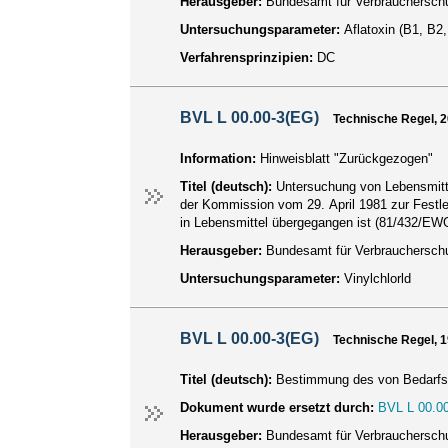
Herausgeber:
Bundesamt für Verbraucherschu
Untersuchungsparameter:
Aflatoxin (B1, B2
Verfahrensprinzipien:
DC
BVL L 00.00-3(EG)
Technische Regel, 
Information:
Hinweisblatt "Zurückgezogen"
Titel (deutsch):
Untersuchung von Lebensmitte
der Kommission vom 29. April 1981 zur Festle
in Lebensmittel übergegangen ist (81/432/EW
Herausgeber:
Bundesamt für Verbraucherschu
Untersuchungsparameter:
Vinylchlorld
BVL L 00.00-3(EG)
Technische Regel, 
Titel (deutsch):
Bestimmung des von Bedarfsg
Dokument wurde ersetzt durch:
BVL L 00.00
Herausgeber:
Bundesamt für Verbraucherschu