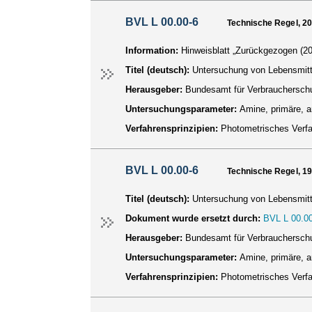
BVL L 00.00-6
Technische Regel, 2
Information:
Hinweisblatt „Zurückgezogen (20
Titel (deutsch):
Untersuchung von Lebensmitt
Herausgeber:
Bundesamt für Verbraucherschu
Untersuchungsparameter:
Amine, primäre, 
Verfahrensprinzipien:
Photometrisches Verf
BVL L 00.00-6
Technische Regel, 1
Titel (deutsch):
Untersuchung von Lebensmitt
Dokument wurde ersetzt durch:
BVL L 00.00
Herausgeber:
Bundesamt für Verbraucherschu
Untersuchungsparameter:
Amine, primäre, 
Verfahrensprinzipien:
Photometrisches Verf