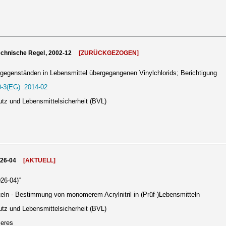
echnische Regel, 2002-12
[ZURÜCKGEZOGEN]
egenständen in Lebensmittel übergegangenen Vinylchlorids; Berichtigung
-3(EG) :2014-02
tz und Lebensmittelsicherheit (BVL)
026-04
[AKTUELL]
26-04)“
ln - Bestimmung von monomerem Acrylnitril in (Prüf-)Lebensmitteln
tz und Lebensmittelsicherheit (BVL)
meres