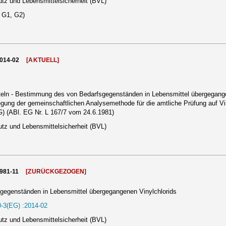
tz und Lebensmittelsicherheit (BVL)
, G1, G2)
2014-02
[AKTUELL]
ln - Bestimmung des von Bedarfsgegenständen in Lebensmittel übergegangene
gung der gemeinschaftlichen Analysemethode für die amtliche Prüfung auf V
G) (ABl. EG Nr. L 167/7 vom 24.6.1981)
tz und Lebensmittelsicherheit (BVL)
1981-11
[ZURÜCKGEZOGEN]
egenständen in Lebensmittel übergegangenen Vinylchlorids
-3(EG) :2014-02
tz und Lebensmittelsicherheit (BVL)