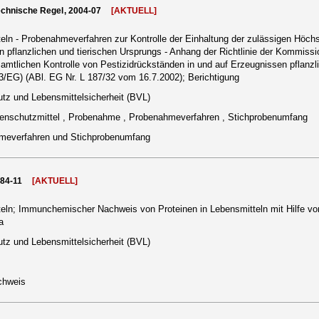
echnische Regel, 2004-07
[AKTUELL]
eln - Probenahmeverfahren zur Kontrolle der Einhaltung der zulässigen Höc
n pflanzlichen und tierischen Ursprungs - Anhang der Richtlinie der Kommissi
tlichen Kontrolle von Pestizidrückständen in und auf Erzeugnissen pflanzli
3/EG) (ABl. EG Nr. L 187/32 vom 16.7.2002); Berichtigung
tz und Lebensmittelsicherheit (BVL)
nzenschutzmittel , Probenahme , Probenahmeverfahren , Stichprobenumfang
meverfahren und Stichprobenumfang
984-11
[AKTUELL]
ln; Immunchemischer Nachweis von Proteinen in Lebensmitteln mit Hilfe von
a
tz und Lebensmittelsicherheit (BVL)
chweis