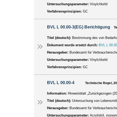
Untersuchungsparameter:
Vinylchlorld
Verfahrensprinzipien:
GC
BVL L 00.00-3(EG) Berichtigung
T
Titel (deutsch):
Bestimmung des von Bedarfsg
Dokument wurde ersetzt durch:
BVL L 00.00
Herausgeber:
Bundesamt für Verbraucherschu
Untersuchungsparameter:
Vinylchlorld
Verfahrensprinzipien:
GC
BVL L 00.00-4
Technische Regel, 2
Information:
Hinweisblatt „Zurückgezogen (20
Titel (deutsch):
Untersuchung von Lebensmitte
Herausgeber:
Bundesamt für Verbraucherschu
Untersuchungsparameter:
Acrylnitril, mono