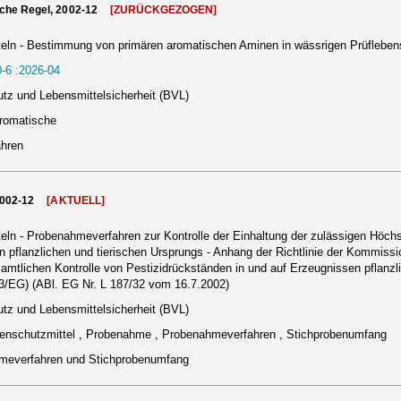
che Regel, 2002-12
[ZURÜCKGEZOGEN]
eln - Bestimmung von primären aromatischen Aminen in wässrigen Prüflebens
-6 :2026-04
tz und Lebensmittelsicherheit (BVL)
aromatische
ahren
2002-12
[AKTUELL]
eln - Probenahmeverfahren zur Kontrolle der Einhaltung der zulässigen Höc
n pflanzlichen und tierischen Ursprungs - Anhang der Richtlinie der Kommissi
tlichen Kontrolle von Pestizidrückständen in und auf Erzeugnissen pflanzli
3/EG) (ABl. EG Nr. L 187/32 vom 16.7.2002)
tz und Lebensmittelsicherheit (BVL)
nzenschutzmittel , Probenahme , Probenahmeverfahren , Stichprobenumfang
meverfahren und Stichprobenumfang