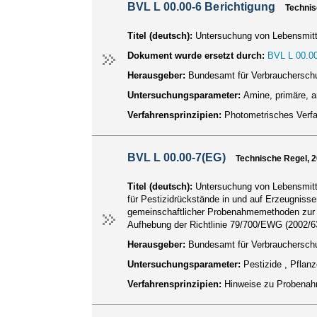
BVL L 00.00-6 Berichtigung
Technis
Titel (deutsch):
Untersuchung von Lebensmitt
Dokument wurde ersetzt durch:
BVL L 00.00
Herausgeber:
Bundesamt für Verbraucherschu
Untersuchungsparameter:
Amine, primäre, 
Verfahrensprinzipien:
Photometrisches Verf
BVL L 00.00-7(EG)
Technische Regel, 
Titel (deutsch):
Untersuchung von Lebensmitt
für Pestizidrückstände in und auf Erzeugnisse
gemeinschaftlicher Probenahmemethoden zur am
Aufhebung der Richtlinie 79/700/EWG (2002/6
Herausgeber:
Bundesamt für Verbraucherschu
Untersuchungsparameter:
Pestizide , Pfla
Verfahrensprinzipien:
Hinweise zu Probenah