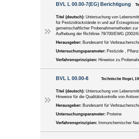
BVL L 00.00-7(EG) Berichtigung
T
Titel (deutsch):
Untersuchung von Lebensmitt
für Pestizidrückstände in und auf Erzeugnisse
gemeinschaftlicher Probenahmemethoden zur am
Aufhebung der Richtlinie 79/700/EWG (2002/6
Herausgeber:
Bundesamt für Verbraucherschu
Untersuchungsparameter:
Pestizide , Pfla
Verfahrensprinzipien:
Hinweise zu Probenah
BVL L 00.00-8
Technische Regel, 1
Titel (deutsch):
Untersuchung von Lebensmitte
Hinweise für die Qualitätskontrolle von Antiser
Herausgeber:
Bundesamt für Verbraucherschu
Untersuchungsparameter:
Proteine
Verfahrensprinzipien:
Immunchemischer Na