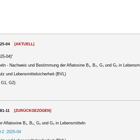
025-04
[AKTUELL]
25-04)“
ln - Nachweis und Bestimmung der Aflatoxine B₁, B₂, G₁ und G₂ in Lebensmi
tz und Lebensmittelsicherheit (BVL)
, G1, G2)
981-11
[ZURÜCKGEZOGEN]
Aflatoxine B₁, B₂, G₁ und G₂ in Lebensmitteln
-2 :2025-04