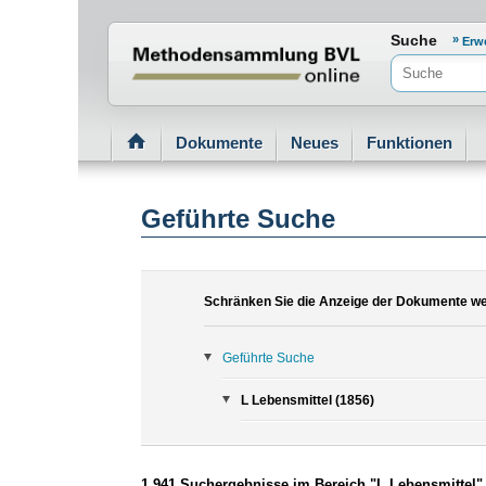
Normenportal Barrierefreiheit
Suche
Erw
Dokumente
Neues
Funktionen
Geführte Suche
Schränken Sie die Anzeige der Dokumente wei
Geführte Suche
L Lebensmittel (1856)
1.941 Suchergebnisse im Bereich "L Lebensmittel"