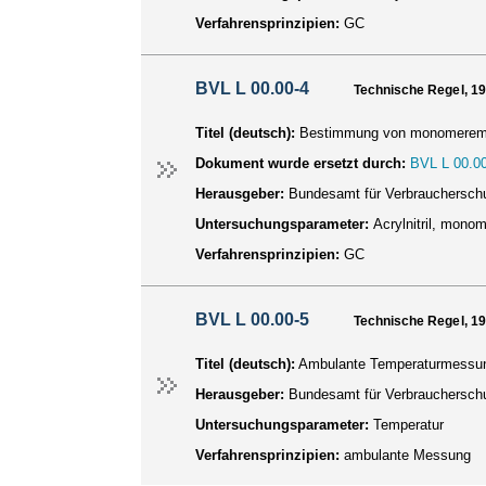
Verfahrensprinzipien:
GC
BVL L 00.00-4
Technische Regel, 1
Titel (deutsch):
Bestimmung von monomerem Acr
Dokument wurde ersetzt durch:
BVL L 00.00
Herausgeber:
Bundesamt für Verbraucherschu
Untersuchungsparameter:
Acrylnitril, mono
Verfahrensprinzipien:
GC
BVL L 00.00-5
Technische Regel, 1
Titel (deutsch):
Ambulante Temperaturmessung 
Herausgeber:
Bundesamt für Verbraucherschu
Untersuchungsparameter:
Temperatur
Verfahrensprinzipien:
ambulante Messung