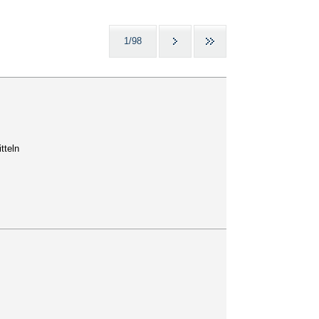
1/98
tteln