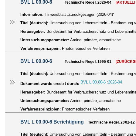
BVL L 00.00-6
Technische Regel, 2026-04
[AKTUELL]
Information:
Hinweisblatt „Zurückgezogen (2026-04)“
Titel (deutsch):
Untersuchung von Lebensmitteln - Bestimmung v
Herausgeber:
Bundesamt für Verbraucherschutz und Lebensmittel
Untersuchungsparameter:
Amine, primäre, aromatische
Verfahrensprinzipien:
Photometrisches Verfahren
BVL L 00.00-6
Technische Regel, 1995-01
[ZURÜCKG
Titel (deutsch):
Untersuchung von Lebensmitteln - Bestimmung v
BVL L 00.00-6 :2026-04
Dokument wurde ersetzt durch:
Herausgeber:
Bundesamt für Verbraucherschutz und Lebensmittel
Untersuchungsparameter:
Amine, primäre, aromatische
Verfahrensprinzipien:
Photometrisches Verfahren
BVL L 00.00-6 Berichtigung
Technische Regel, 2002-12
Titel (deutsch):
Untersuchung von Lebensmitteln - Bestimmung vo