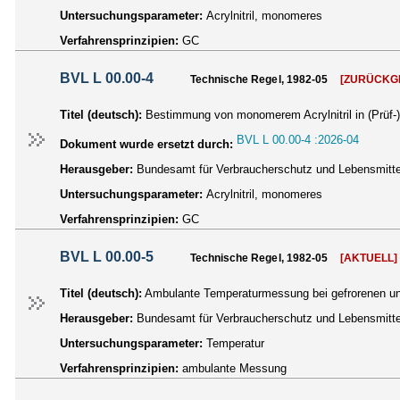
Untersuchungsparameter:
Acrylnitril, monomeres
Verfahrensprinzipien:
GC
BVL L 00.00-4
Technische Regel, 1982-05
[ZURÜCKG
Titel (deutsch):
Bestimmung von monomerem Acrylnitril in (Prüf-
BVL L 00.00-4 :2026-04
Dokument wurde ersetzt durch:
Herausgeber:
Bundesamt für Verbraucherschutz und Lebensmittel
Untersuchungsparameter:
Acrylnitril, monomeres
Verfahrensprinzipien:
GC
BVL L 00.00-5
Technische Regel, 1982-05
[AKTUELL]
Titel (deutsch):
Ambulante Temperaturmessung bei gefrorenen und
Herausgeber:
Bundesamt für Verbraucherschutz und Lebensmittel
Untersuchungsparameter:
Temperatur
Verfahrensprinzipien:
ambulante Messung