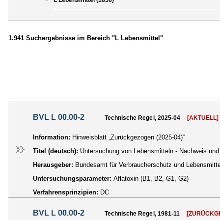
1.941 Suchergebnisse im Bereich "L Lebensmittel"
BVL L 00.00-2
Technische Regel, 2025-04
[AKTUELL]
Information:
Hinweisblatt „Zurückgezogen (2025-04)“
Titel (deutsch):
Untersuchung von Lebensmitteln - Nachweis und 
Herausgeber:
Bundesamt für Verbraucherschutz und Lebensmittel
Untersuchungsparameter:
Aflatoxin (B1, B2, G1, G2)
Verfahrensprinzipien:
DC
BVL L 00.00-2
Technische Regel, 1981-11
[ZURÜCKG