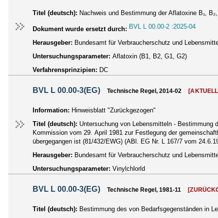
Titel (deutsch):
Nachweis und Bestimmung der Aflatoxine B₁, B₂,
BVL L 00.00-2 :2025-04
Dokument wurde ersetzt durch:
Herausgeber:
Bundesamt für Verbraucherschutz und Lebensmittel
Untersuchungsparameter:
Aflatoxin (B1, B2, G1, G2)
Verfahrensprinzipien:
DC
BVL L 00.00-3(EG)
Technische Regel, 2014-02
[AKTUELL
Information:
Hinweisblatt "Zurückgezogen"
Titel (deutsch):
Untersuchung von Lebensmitteln - Bestimmung de
Kommission vom 29. April 1981 zur Festlegung der gemeinschaftl
übergegangen ist (81/432/EWG) (ABl. EG Nr. L 167/7 vom 24.6.1
Herausgeber:
Bundesamt für Verbraucherschutz und Lebensmittel
Untersuchungsparameter:
Vinylchlorld
BVL L 00.00-3(EG)
Technische Regel, 1981-11
[ZURÜCK
Titel (deutsch):
Bestimmung des von Bedarfsgegenständen in Leb