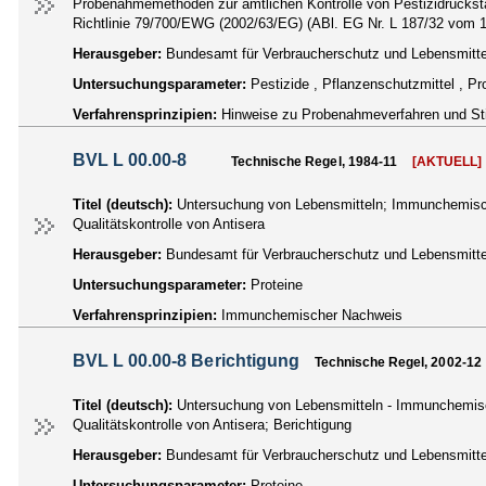
Probenahmemethoden zur amtlichen Kontrolle von Pestizidrückstä
Richtlinie 79/700/EWG (2002/63/EG) (ABl. EG Nr. L 187/32 vom 1
Herausgeber:
Bundesamt für Verbraucherschutz und Lebensmittel
Untersuchungsparameter:
Pestizide , Pflanzenschutzmittel , 
Verfahrensprinzipien:
Hinweise zu Probenahmeverfahren und S
BVL L 00.00-8
Technische Regel, 1984-11
[AKTUELL]
Titel (deutsch):
Untersuchung von Lebensmitteln; Immunchemischer
Qualitätskontrolle von Antisera
Herausgeber:
Bundesamt für Verbraucherschutz und Lebensmittel
Untersuchungsparameter:
Proteine
Verfahrensprinzipien:
Immunchemischer Nachweis
BVL L 00.00-8 Berichtigung
Technische Regel, 2002-12
Titel (deutsch):
Untersuchung von Lebensmitteln - Immunchemische
Qualitätskontrolle von Antisera; Berichtigung
Herausgeber:
Bundesamt für Verbraucherschutz und Lebensmittel
Untersuchungsparameter:
Proteine