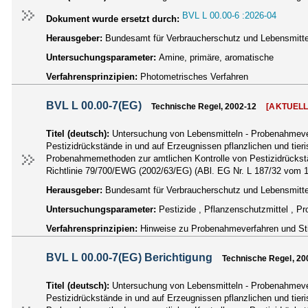
BVL L 00.00-6 :2026-04
Dokument wurde ersetzt durch:
Herausgeber:
Bundesamt für Verbraucherschutz und Lebensmittel
Untersuchungsparameter:
Amine, primäre, aromatische
Verfahrensprinzipien:
Photometrisches Verfahren
BVL L 00.00-7(EG)
Technische Regel, 2002-12
[AKTUELL
Titel (deutsch):
Untersuchung von Lebensmitteln - Probenahmever
Pestizidrückstände in und auf Erzeugnissen pflanzlichen und tier
Probenahmemethoden zur amtlichen Kontrolle von Pestizidrückstä
Richtlinie 79/700/EWG (2002/63/EG) (ABl. EG Nr. L 187/32 vom 1
Herausgeber:
Bundesamt für Verbraucherschutz und Lebensmittel
Untersuchungsparameter:
Pestizide , Pflanzenschutzmittel , 
Verfahrensprinzipien:
Hinweise zu Probenahmeverfahren und S
BVL L 00.00-7(EG) Berichtigung
Technische Regel, 20
Titel (deutsch):
Untersuchung von Lebensmitteln - Probenahmever
Pestizidrückstände in und auf Erzeugnissen pflanzlichen und tier