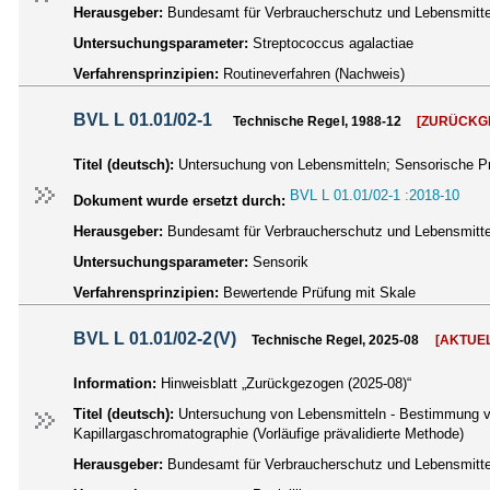
Herausgeber:
Bundesamt für Verbraucherschutz und Lebensmittel
Untersuchungsparameter:
Streptococcus agalactiae
Verfahrensprinzipien:
Routineverfahren (Nachweis)
BVL L 01.01/02-1
Technische Regel, 1988-12
[ZURÜCKG
Titel (deutsch):
Untersuchung von Lebensmitteln; Sensorische 
BVL L 01.01/02-1 :2018-10
Dokument wurde ersetzt durch:
Herausgeber:
Bundesamt für Verbraucherschutz und Lebensmittel
Untersuchungsparameter:
Sensorik
Verfahrensprinzipien:
Bewertende Prüfung mit Skale
BVL L 01.01/02-2(V)
Technische Regel, 2025-08
[AKTUEL
Information:
Hinweisblatt „Zurückgezogen (2025-08)“
Titel (deutsch):
Untersuchung von Lebensmitteln - Bestimmung von B
Kapillargaschromatographie (Vorläufige prävalidierte Methode)
Herausgeber:
Bundesamt für Verbraucherschutz und Lebensmittel