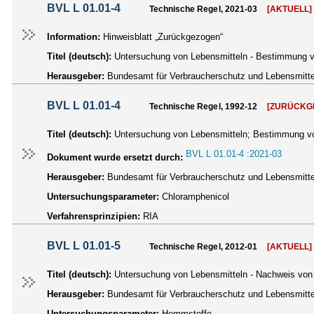
BVL L 01.01-4
Technische Regel, 2021-03
[AKTUELL]
Information:
Hinweisblatt „Zurückgezogen“
Titel (deutsch):
Untersuchung von Lebensmitteln - Bestimmung v
Herausgeber:
Bundesamt für Verbraucherschutz und Lebensmittel
BVL L 01.01-4
Technische Regel, 1992-12
[ZURÜCKG
Titel (deutsch):
Untersuchung von Lebensmitteln; Bestimmung vo
BVL L 01.01-4 :2021-03
Dokument wurde ersetzt durch:
Herausgeber:
Bundesamt für Verbraucherschutz und Lebensmittel
Untersuchungsparameter:
Chloramphenicol
Verfahrensprinzipien:
RIA
BVL L 01.01-5
Technische Regel, 2012-01
[AKTUELL]
Titel (deutsch):
Untersuchung von Lebensmitteln - Nachweis von 
Herausgeber:
Bundesamt für Verbraucherschutz und Lebensmittel
Untersuchungsparameter:
Hemmstoffe