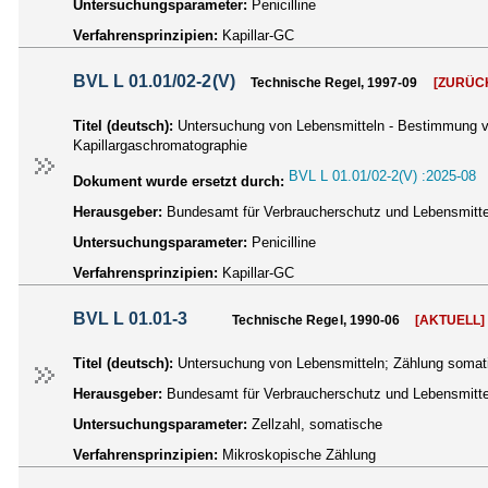
Untersuchungsparameter:
Penicilline
Verfahrensprinzipien:
Kapillar-GC
BVL L 01.01/02-2(V)
Technische Regel, 1997-09
[ZURÜC
Titel (deutsch):
Untersuchung von Lebensmitteln - Bestimmung von B
Kapillargaschromatographie
BVL L 01.01/02-2(V) :2025-08
Dokument wurde ersetzt durch:
Herausgeber:
Bundesamt für Verbraucherschutz und Lebensmittel
Untersuchungsparameter:
Penicilline
Verfahrensprinzipien:
Kapillar-GC
BVL L 01.01-3
Technische Regel, 1990-06
[AKTUELL]
Titel (deutsch):
Untersuchung von Lebensmitteln; Zählung somati
Herausgeber:
Bundesamt für Verbraucherschutz und Lebensmittel
Untersuchungsparameter:
Zellzahl, somatische
Verfahrensprinzipien:
Mikroskopische Zählung