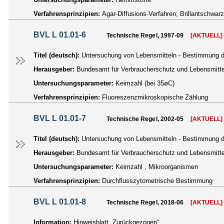
Verfahrensprinzipien:
Agar-Diffusions-Verfahren; Brillantschwar
BVL L 01.01-6
Technische Regel, 1997-09
[AKTUELL]
Titel (deutsch):
Untersuchung von Lebensmitteln - Bestimmung de
Herausgeber:
Bundesamt für Verbraucherschutz und Lebensmittel
Untersuchungsparameter:
Keimzahl (bei 35øC)
Verfahrensprinzipien:
Fluoreszenzmikroskopische Zählung
BVL L 01.01-7
Technische Regel, 2002-05
[AKTUELL]
Titel (deutsch):
Untersuchung von Lebensmitteln - Bestimmung de
Herausgeber:
Bundesamt für Verbraucherschutz und Lebensmittel
Untersuchungsparameter:
Keimzahl , Mikroorganismen
Verfahrensprinzipien:
Durchflusszytometrische Bestimmung
BVL L 01.01-8
Technische Regel, 2018-06
[AKTUELL]
Information:
Hinweisblatt „Zurückgezogen“