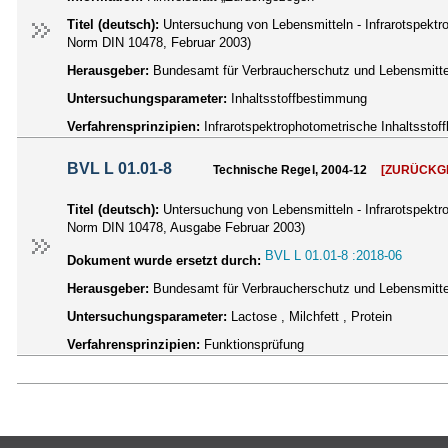
Titel (deutsch):
Untersuchung von Lebensmitteln - Infrarotspekt
Norm DIN 10478, Februar 2003)
Herausgeber:
Bundesamt für Verbraucherschutz und Lebensmittel
Untersuchungsparameter:
Inhaltsstoffbestimmung
Verfahrensprinzipien:
Infrarotspektrophotometrische Inhaltssto
BVL L 01.01-8
Technische Regel, 2004-12
[ZURÜCKG
Titel (deutsch):
Untersuchung von Lebensmitteln - Infrarotspekt
Norm DIN 10478, Ausgabe Februar 2003)
BVL L 01.01-8 :2018-06
Dokument wurde ersetzt durch:
Herausgeber:
Bundesamt für Verbraucherschutz und Lebensmittel
Untersuchungsparameter:
Lactose , Milchfett , Protein
Verfahrensprinzipien:
Funktionsprüfung