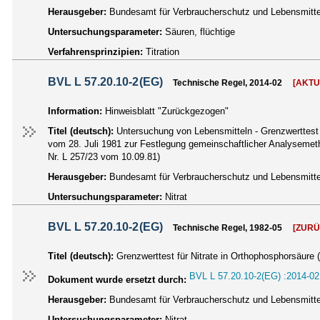
Herausgeber:
Bundesamt für Verbraucherschutz und Lebensmittel
Untersuchungsparameter:
Säuren, flüchtige
Verfahrensprinzipien:
Titration
BVL L 57.20.10-2(EG)
Technische Regel, 2014-02
[AKTU
Information:
Hinweisblatt "Zurückgezogen"
Titel (deutsch):
Untersuchung von Lebensmitteln - Grenzwerttest 
vom 28. Juli 1981 zur Festlegung gemeinschaftlicher Analysemet
Nr. L 257/23 vom 10.09.81)
Herausgeber:
Bundesamt für Verbraucherschutz und Lebensmittel
Untersuchungsparameter:
Nitrat
BVL L 57.20.10-2(EG)
Technische Regel, 1982-05
[ZUR
Titel (deutsch):
Grenzwerttest für Nitrate in Orthophosphorsäure 
BVL L 57.20.10-2(EG) :2014-02
Dokument wurde ersetzt durch:
Herausgeber:
Bundesamt für Verbraucherschutz und Lebensmittel
Untersuchungsparameter:
Nitrat