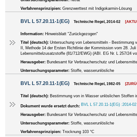
Verfahrensprinzipien:
Grenzwerttest mit Indigokarmin-Lösung
BVL L 57.20.11-1(EG)
Technische Regel, 2014-02
[AKTU
Information:
Hinweisblatt "Zurückgezogen"
Titel (deutsch):
Untersuchung von Lebensmitteln - Bestimmung vo
II, Methode 14 der Ersten Richtlinie der Kommission vom 28. Jul
Lebensmittelzusatzstoffe (81/712/EWG) (ABI. EG Nr. L 257/24 v
Herausgeber:
Bundesamt für Verbraucherschutz und Lebensmittel
Untersuchungsparameter:
Stoffe, wasserunlösliche
BVL L 57.20.11-1(EG)
Technische Regel, 1982-05
[ZUR
Titel (deutsch):
Bestimmung von in Wasser unlöslichen Stoffen 
BVL L 57.20.11-1(EG) :2014-02
Dokument wurde ersetzt durch:
Herausgeber:
Bundesamt für Verbraucherschutz und Lebensmittel
Untersuchungsparameter:
Stoffe, wasserunlösliche
Verfahrensprinzipien:
Trocknung 103 °C