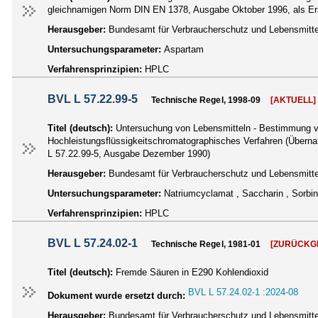
gleichnamigen Norm DIN EN 1378, Ausgabe Oktober 1996, als Ers
Herausgeber:
Bundesamt für Verbraucherschutz und Lebensmittel
Untersuchungsparameter:
Aspartam
Verfahrensprinzipien:
HPLC
BVL L 57.22.99-5
Technische Regel, 1998-09
[AKTUELL]
Titel (deutsch):
Untersuchung von Lebensmitteln - Bestimmung vo
Hochleistungsflüssigkeitschromatographisches Verfahren (Überna
L 57.22.99-5, Ausgabe Dezember 1990)
Herausgeber:
Bundesamt für Verbraucherschutz und Lebensmittel
Untersuchungsparameter:
Natriumcyclamat , Saccharin , Sorbi
Verfahrensprinzipien:
HPLC
BVL L 57.24.02-1
Technische Regel, 1981-01
[ZURÜCKG
Titel (deutsch):
Fremde Säuren in E290 Kohlendioxid
BVL L 57.24.02-1 :2024-08
Dokument wurde ersetzt durch:
Herausgeber:
Bundesamt für Verbraucherschutz und Lebensmittel