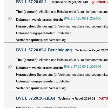
BVL L 57.20.09-1
Technische Regel, 1981-01
[ZURÜCKG
Titel (deutsch):
Alkalien und Erdalkalien in Aluminiumammoniums
BVL L 57.20.09-1 :2024-08
Dokument wurde ersetzt durch:
Herausgeber:
Bundesamt für Verbraucherschutz und Lebensmittel
Untersuchungsparameter:
Erdalkalien
Verfahrensprinzipien:
Veraschung
BVL L 57.20.09-1 Berichtigung
Technische Regel, 2002
Titel (deutsch):
Alkalien und Erdalkalien in Aluminiumammoniumsu
BVL L 57.20.09-1 :2024-08
Dokument wurde ersetzt durch:
Herausgeber:
Bundesamt für Verbraucherschutz und Lebensmittel
Untersuchungsparameter:
Erdalkalien
Verfahrensprinzipien:
Veraschung
BVL L 57.20.10-1(EG)
Technische Regel, 2014-02
[AKTU