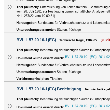
Information:
Hinweisblatt "Zurückgezogen"
Titel (deutsch):
Untersuchung von Lebensmitteln - Bestimmung der
vom 28. Juli 1981 zur Festlegung gemeinschaftlicher Analysemet
Nr. L 257/22 vom 10.09.81)
Herausgeber:
Bundesamt für Verbraucherschutz und Lebensmittel
Untersuchungsparameter:
Säuren, flüchtige
BVL L 57.20.10-1(EG)
Technische Regel, 1982-05
[ZUR
Titel (deutsch):
Bestimmung der flüchtigen Säuren in Orthophosp
BVL L 57.20.10-1(EG) :2014-02
Dokument wurde ersetzt durch:
Herausgeber:
Bundesamt für Verbraucherschutz und Lebensmittel
Untersuchungsparameter:
Säuren, flüchtige
Verfahrensprinzipien:
Titration
BVL L 57.20.10-1(EG) Berichtigung
Technische Regel
Titel (deutsch):
Bestimmung der flüchtigen Säuren in Orthophosp
BVL L 57.20.10-1(EG) :2014-02
Dokument wurde ersetzt durch: