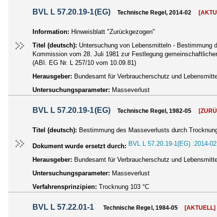
BVL L 57.20.19-1(EG)
Technische Regel, 2014-02
[AKTU
Information:
Hinweisblatt "Zurückgezogen"
Titel (deutsch):
Untersuchung von Lebensmitteln - Bestimmung des
Kommission vom 28. Juli 1981 zur Festlegung gemeinschaftlicher
(ABI. EG Nr. L 257/10 vom 10.09.81)
Herausgeber:
Bundesamt für Verbraucherschutz und Lebensmittel
Untersuchungsparameter:
Masseverlust
BVL L 57.20.19-1(EG)
Technische Regel, 1982-05
[ZUR
Titel (deutsch):
Bestimmung des Masseverlusts durch Trocknung 
BVL L 57.20.19-1(EG) :2014-02
Dokument wurde ersetzt durch:
Herausgeber:
Bundesamt für Verbraucherschutz und Lebensmittel
Untersuchungsparameter:
Masseverlust
Verfahrensprinzipien:
Trocknung 103 °C
BVL L 57.22.01-1
Technische Regel, 1984-05
[AKTUELL]