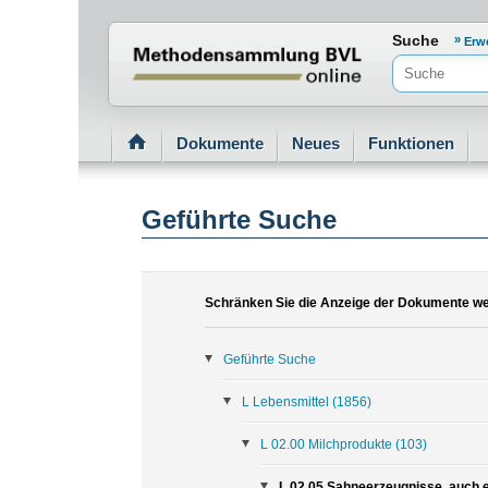
Normenportal Barrierefreiheit
Suche
Erw
Dokumente
Neues
Funktionen
Geführte Suche
Schränken Sie die Anzeige der Dokumente wei
Geführte Suche
L Lebensmittel
(1856)
L 02.00 Milchprodukte
(103)
L 02.05 Sahneerzeugnisse, auch e