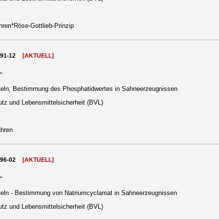
hren*Röse-Gottlieb-Prinzip
991-12
[AKTUELL]
"
eln; Bestimmung des Phosphatidwertes in Sahneerzeugnissen
tz und Lebensmittelsicherheit (BVL)
ahren
996-02
[AKTUELL]
"
eln - Bestimmung von Natriumcyclamat in Sahneerzeugnissen
tz und Lebensmittelsicherheit (BVL)