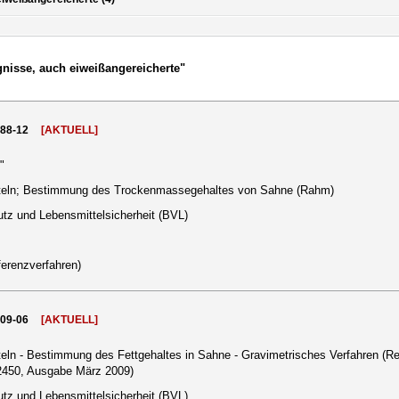
nisse, auch eiweißangereicherte"
988-12
[AKTUELL]
"
teln; Bestimmung des Trockenmassegehaltes von Sahne (Rahm)
tz und Lebensmittelsicherheit (BVL)
erenzverfahren)
009-06
[AKTUELL]
eln - Bestimmung des Fettgehaltes in Sahne - Gravimetrisches Verfahren (R
450, Ausgabe März 2009)
tz und Lebensmittelsicherheit (BVL)