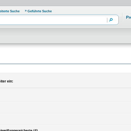
eiterte Suche
Geführte Suche
Pr
ter ein:
iweißangereicherte (4)