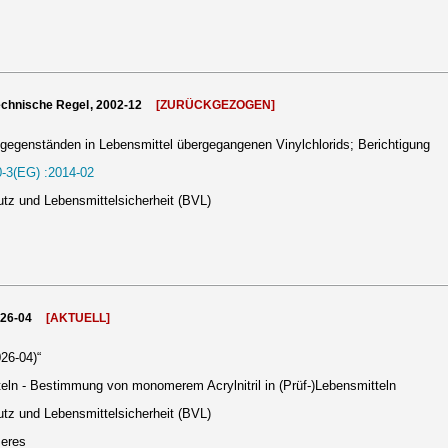
echnische Regel, 2002-12
[ZURÜCKGEZOGEN]
egenständen in Lebensmittel übergegangenen Vinylchlorids; Berichtigung
-3(EG) :2014-02
tz und Lebensmittelsicherheit (BVL)
026-04
[AKTUELL]
26-04)“
ln - Bestimmung von monomerem Acrylnitril in (Prüf-)Lebensmitteln
tz und Lebensmittelsicherheit (BVL)
meres