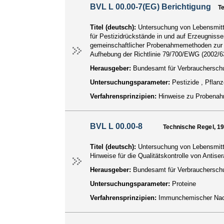
BVL L 00.00-7(EG) Berichtigung
T
Titel (deutsch):
Untersuchung von Lebensmitt
für Pestizidrückstände in und auf Erzeugnisse
gemeinschaftlicher Probenahmemethoden zur am
Aufhebung der Richtlinie 79/700/EWG (2002/6
Herausgeber:
Bundesamt für Verbraucherschu
Untersuchungsparameter:
Pestizide , Pfla
Verfahrensprinzipien:
Hinweise zu Probenah
BVL L 00.00-8
Technische Regel, 1
Titel (deutsch):
Untersuchung von Lebensmitte
Hinweise für die Qualitätskontrolle von Antiser
Herausgeber:
Bundesamt für Verbraucherschu
Untersuchungsparameter:
Proteine
Verfahrensprinzipien:
Immunchemischer Na