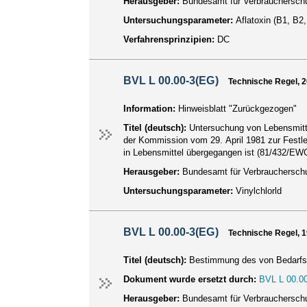
Herausgeber:
Bundesamt für Verbraucherschu
Untersuchungsparameter:
Aflatoxin (B1, B2
Verfahrensprinzipien:
DC
BVL L 00.00-3(EG)
Technische Regel, 
Information:
Hinweisblatt "Zurückgezogen"
Titel (deutsch):
Untersuchung von Lebensmitte
der Kommission vom 29. April 1981 zur Festle
in Lebensmittel übergegangen ist (81/432/EW
Herausgeber:
Bundesamt für Verbraucherschu
Untersuchungsparameter:
Vinylchlorld
BVL L 00.00-3(EG)
Technische Regel, 
Titel (deutsch):
Bestimmung des von Bedarfsg
Dokument wurde ersetzt durch:
BVL L 00.00
Herausgeber:
Bundesamt für Verbraucherschu