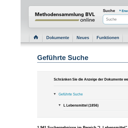
Normenportal Barrierefreiheit
Suche
Erw
Dokumente
Neues
Funktionen
Geführte Suche
Schränken Sie die Anzeige der Dokumente wei
Geführte Suche
L Lebensmittel (1856)
1.941 Suchergebnisse im Bereich "L Lebensmittel"