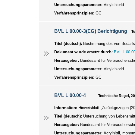
Untersuchungsparameter:
Vinylchlorld
Verfahrensprinzipien:
GC
BVL L 00.00-3(EG) Berichtigung
T
Titel (deutsch):
Bestimmung des von Bedarfsg
Dokument wurde ersetzt durch:
BVL L 00.00
Herausgeber:
Bundesamt für Verbraucherschu
Untersuchungsparameter:
Vinylchlorld
Verfahrensprinzipien:
GC
BVL L 00.00-4
Technische Regel, 2
Information:
Hinweisblatt „Zurückgezogen (20
Titel (deutsch):
Untersuchung von Lebensmitte
Herausgeber:
Bundesamt für Verbraucherschu
Untersuchungsparameter:
Acrylnitril, mono