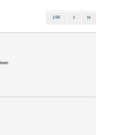
1/98
tteln