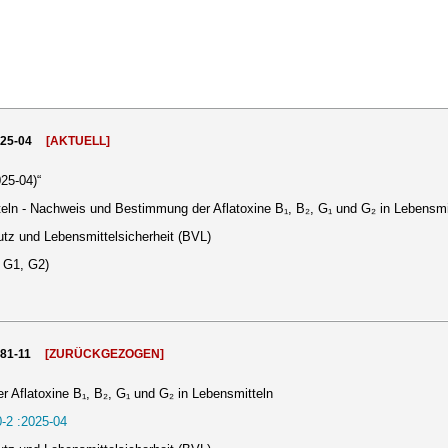
025-04
[AKTUELL]
25-04)“
ln - Nachweis und Bestimmung der Aflatoxine B₁, B₂, G₁ und G₂ in Lebensmi
tz und Lebensmittelsicherheit (BVL)
, G1, G2)
981-11
[ZURÜCKGEZOGEN]
Aflatoxine B₁, B₂, G₁ und G₂ in Lebensmitteln
-2 :2025-04