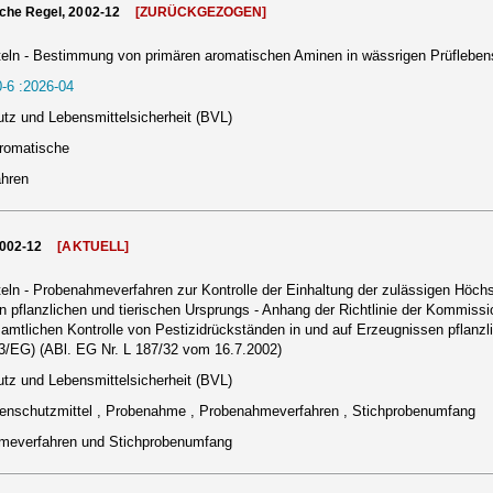
che Regel, 2002-12
[ZURÜCKGEZOGEN]
eln - Bestimmung von primären aromatischen Aminen in wässrigen Prüflebens
-6 :2026-04
tz und Lebensmittelsicherheit (BVL)
aromatische
ahren
2002-12
[AKTUELL]
eln - Probenahmeverfahren zur Kontrolle der Einhaltung der zulässigen Höc
n pflanzlichen und tierischen Ursprungs - Anhang der Richtlinie der Kommissi
tlichen Kontrolle von Pestizidrückständen in und auf Erzeugnissen pflanzli
3/EG) (ABl. EG Nr. L 187/32 vom 16.7.2002)
tz und Lebensmittelsicherheit (BVL)
nzenschutzmittel , Probenahme , Probenahmeverfahren , Stichprobenumfang
meverfahren und Stichprobenumfang