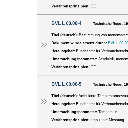
Verfahrensprinzipien:
GC
BVL L 00.00-4
Technische Regel, 1
Titel (deutsch):
Bestimmung von monomerem Acr
Dokument wurde ersetzt durch:
BVL L 00.00
Herausgeber:
Bundesamt für Verbraucherschu
Untersuchungsparameter:
Acrylnitril, mono
Verfahrensprinzipien:
GC
BVL L 00.00-5
Technische Regel, 1
Titel (deutsch):
Ambulante Temperaturmessung 
Herausgeber:
Bundesamt für Verbraucherschu
Untersuchungsparameter:
Temperatur
Verfahrensprinzipien:
ambulante Messung