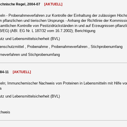
echnische Regel, 2004-07
[AKTUELL]
eln - Probenahmeverfahren zur Kontrolle der Einhaltung der zulässigen Höc
n pflanzlichen und tierischen Ursprungs - Anhang der Richtlinie der Kommissi
tlichen Kontrolle von Pestizidrückständen in und auf Erzeugnissen pflanzli
3/EG) (ABl. EG Nr. L 187/32 vom 16.7.2002); Berichtigung
tz und Lebensmittelsicherheit (BVL)
nzenschutzmittel , Probenahme , Probenahmeverfahren , Stichprobenumfang
meverfahren und Stichprobenumfang
984-11
[AKTUELL]
ln; Immunchemischer Nachweis von Proteinen in Lebensmitteln mit Hilfe von
a
tz und Lebensmittelsicherheit (BVL)
chweis