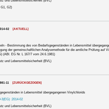
tz und Lebensmittelsicherheit (BVL)
, G1, G2)
2014-02
[AKTUELL]
ln - Bestimmung des von Bedarfsgegenständen in Lebensmittel übergegangene
gung der gemeinschaftlichen Analysemethode für die amtliche Prüfung auf V
G) (ABl. EG Nr. L 167/7 vom 24.6.1981)
tz und Lebensmittelsicherheit (BVL)
1981-11
[ZURÜCKGEZOGEN]
egenständen in Lebensmittel übergegangenen Vinylchlorids
-3(EG) :2014-02
tz und Lebensmittelsicherheit (BVL)