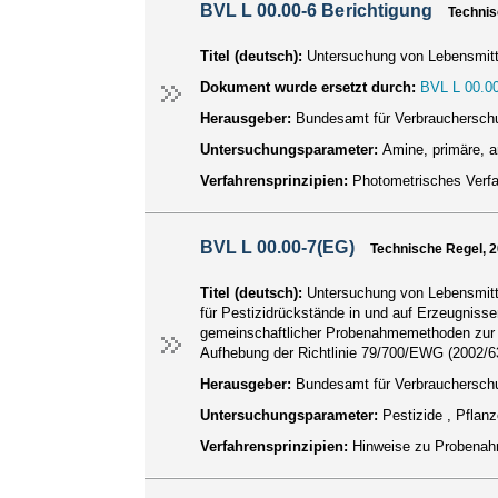
BVL L 00.00-6 Berichtigung
Technis
Titel (deutsch):
Untersuchung von Lebensmitt
Dokument wurde ersetzt durch:
BVL L 00.00
Herausgeber:
Bundesamt für Verbraucherschu
Untersuchungsparameter:
Amine, primäre, 
Verfahrensprinzipien:
Photometrisches Verf
BVL L 00.00-7(EG)
Technische Regel, 
Titel (deutsch):
Untersuchung von Lebensmitt
für Pestizidrückstände in und auf Erzeugnisse
gemeinschaftlicher Probenahmemethoden zur am
Aufhebung der Richtlinie 79/700/EWG (2002/6
Herausgeber:
Bundesamt für Verbraucherschu
Untersuchungsparameter:
Pestizide , Pfla
Verfahrensprinzipien:
Hinweise zu Probenah