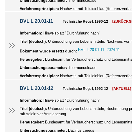
Untersuchungsparameter:
Thermonuclease
Verfahrensprinzipien:
Nachweis mit Toluidinblau (Referenzverfa
BVL L 20.01-11
Technische Regel, 1990-12
[ZURÜCKG
Information:
Hinweisblatt "Durchführung nach"
Titel (deutsch):
Untersuchung von Lebensmitteln; Nachweis von 
BVL L 20.01-11 :2024-11
Dokument wurde ersetzt durch:
Herausgeber:
Bundesamt für Verbraucherschutz und Lebensmittel
Untersuchungsparameter:
Thermonuclease
Verfahrensprinzipien:
Nachweis mit Toluidinblau (Referenzverfa
BVL L 20.01-12
Technische Regel, 1992-12
[AKTUELL]
Information:
Hinweisblatt "Durchführung nach"
Titel (deutsch):
Untersuchung von Lebensmitteln; Bestimmung prä
mit selektiver Anreicherung
Herausgeber:
Bundesamt für Verbraucherschutz und Lebensmittel
Untersuchungsparameter:
Bacillus cereus