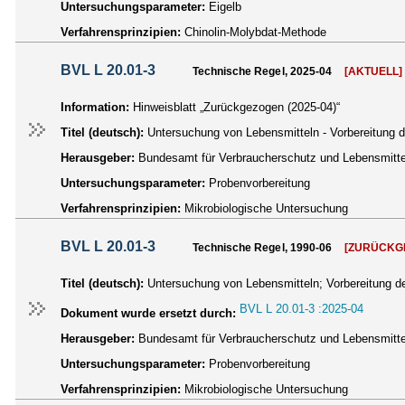
Untersuchungsparameter:
Eigelb
Verfahrensprinzipien:
Chinolin-Molybdat-Methode
BVL L 20.01-3
Technische Regel, 2025-04
[AKTUELL]
Information:
Hinweisblatt „Zurückgezogen (2025-04)“
Titel (deutsch):
Untersuchung von Lebensmitteln - Vorbereitung 
Herausgeber:
Bundesamt für Verbraucherschutz und Lebensmittel
Untersuchungsparameter:
Probenvorbereitung
Verfahrensprinzipien:
Mikrobiologische Untersuchung
BVL L 20.01-3
Technische Regel, 1990-06
[ZURÜCKG
Titel (deutsch):
Untersuchung von Lebensmitteln; Vorbereitung d
BVL L 20.01-3 :2025-04
Dokument wurde ersetzt durch:
Herausgeber:
Bundesamt für Verbraucherschutz und Lebensmittel
Untersuchungsparameter:
Probenvorbereitung
Verfahrensprinzipien:
Mikrobiologische Untersuchung