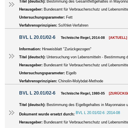
Titel (deutsch):
Bestimmung des Gesamtfettgehaltes in Mayonna
Herausgeber:
Bundesamt für Verbraucherschutz und Lebensmittel
Untersuchungsparameter:
Fett
Verfahrensprinzipien:
SoXhlet-Verfahren
BVL L 20.01/02-6
Technische Regel, 2014-08
[AKTUELL]
Information:
Hinweisblatt "Zurückgezogen"
Titel (deutsch):
Untersuchung von Lebensmitteln - Bestimmung d
Herausgeber:
Bundesamt für Verbraucherschutz und Lebensmittel
Untersuchungsparameter:
Eigelb
Verfahrensprinzipien:
Chinolin-Molybdat-Methode
BVL L 20.01/02-6
Technische Regel, 1980-05
[ZURÜCKG
Titel (deutsch):
Bestimmung des Eigelbgehaltes in Mayonnaise u
BVL L 20.01/02-6 :2014-08
Dokument wurde ersetzt durch:
Herausgeber:
Bundesamt für Verbraucherschutz und Lebensmittel