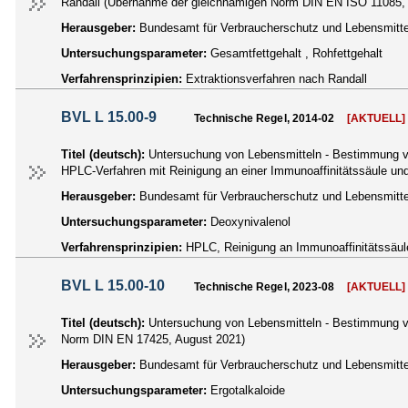
Randall (Übernahme der gleichnamigen Norm DIN EN ISO 11085, 
Herausgeber:
Bundesamt für Verbraucherschutz und Lebensmittel
Untersuchungsparameter:
Gesamtfettgehalt , Rohfettgehalt
Verfahrensprinzipien:
Extraktionsverfahren nach Randall
BVL L 15.00-9
Technische Regel, 2014-02
[AKTUELL]
Titel (deutsch):
Untersuchung von Lebensmitteln - Bestimmung vo
HPLC-Verfahren mit Reinigung an einer Immunoaffinitätssäule 
Herausgeber:
Bundesamt für Verbraucherschutz und Lebensmittel
Untersuchungsparameter:
Deoxynivalenol
Verfahrensprinzipien:
HPLC, Reinigung an Immunoaffinitätssäul
BVL L 15.00-10
Technische Regel, 2023-08
[AKTUELL]
Titel (deutsch):
Untersuchung von Lebensmitteln - Bestimmung v
Norm DIN EN 17425, August 2021)
Herausgeber:
Bundesamt für Verbraucherschutz und Lebensmittel
Untersuchungsparameter:
Ergotalkaloide