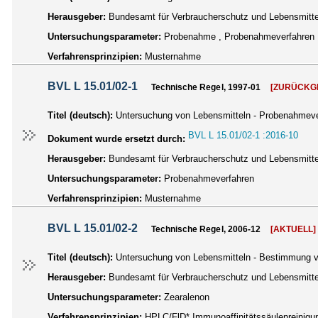
Herausgeber:
Bundesamt für Verbraucherschutz und Lebensmittel
Untersuchungsparameter:
Probenahme , Probenahmeverfahren
Verfahrensprinzipien:
Musternahme
BVL L 15.01/02-1
Technische Regel, 1997-01
[ZURÜCKG
Titel (deutsch):
Untersuchung von Lebensmitteln - Probenahmev
BVL L 15.01/02-1 :2016-10
Dokument wurde ersetzt durch:
Herausgeber:
Bundesamt für Verbraucherschutz und Lebensmittel
Untersuchungsparameter:
Probenahmeverfahren
Verfahrensprinzipien:
Musternahme
BVL L 15.01/02-2
Technische Regel, 2006-12
[AKTUELL]
Titel (deutsch):
Untersuchung von Lebensmitteln - Bestimmung vo
Herausgeber:
Bundesamt für Verbraucherschutz und Lebensmittel
Untersuchungsparameter:
Zearalenon
Verfahrensprinzipien:
HPLC/FlD* Immunoaffinitätssäulenreinigu