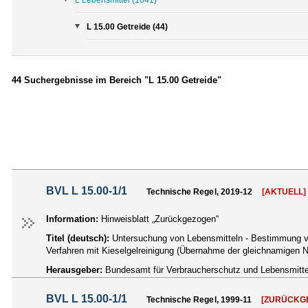
L 15.00 Getreide (44)
44 Suchergebnisse im Bereich "L 15.00 Getreide"
BVL L 15.00-1/1
Technische Regel, 2019-12
[AKTUELL]
Information:
Hinweisblatt „Zurückgezogen“
Titel (deutsch):
Untersuchung von Lebensmitteln - Bestimmung vo
Verfahren mit Kieselgelreinigung (Übernahme der gleichnamigen
Herausgeber:
Bundesamt für Verbraucherschutz und Lebensmittel
BVL L 15.00-1/1
Technische Regel, 1999-11
[ZURÜCKG