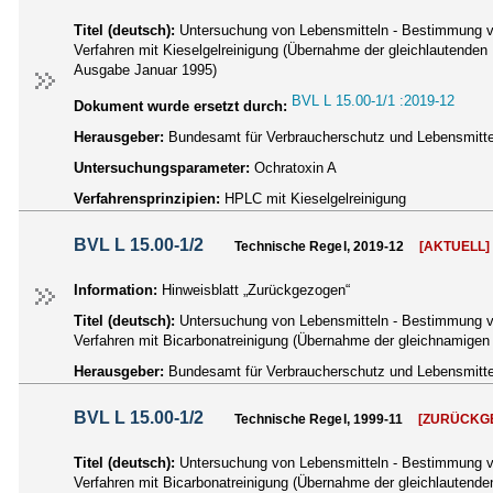
Titel (deutsch):
Untersuchung von Lebensmitteln - Bestimmung vo
Verfahren mit Kieselgelreinigung (Übernahme der gleichlautenden
Ausgabe Januar 1995)
BVL L 15.00-1/1 :2019-12
Dokument wurde ersetzt durch:
Herausgeber:
Bundesamt für Verbraucherschutz und Lebensmittel
Untersuchungsparameter:
Ochratoxin A
Verfahrensprinzipien:
HPLC mit Kieselgelreinigung
BVL L 15.00-1/2
Technische Regel, 2019-12
[AKTUELL]
Information:
Hinweisblatt „Zurückgezogen“
Titel (deutsch):
Untersuchung von Lebensmitteln - Bestimmung vo
Verfahren mit Bicarbonatreinigung (Übernahme der gleichnamige
Herausgeber:
Bundesamt für Verbraucherschutz und Lebensmittel
BVL L 15.00-1/2
Technische Regel, 1999-11
[ZURÜCKG
Titel (deutsch):
Untersuchung von Lebensmitteln - Bestimmung vo
Verfahren mit Bicarbonatreinigung (Übernahme der gleichlauten