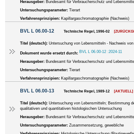
Herausgeber:
Bundesamt für Verbraucherschutz und Lebensmittel
Untersuchungsparameter:
Tierart
Verfahrensprinzipien:
Kapillargaschromatographie (Nachweis)
BVL L 06.00-12
Technische Regel, 1996-02
[ZURÜCKG
Titel (deutsch):
Untersuchung von Lebensmitteln - Nachweis von 
BVL L 06.00-12 :2024-11
Dokument wurde ersetzt durch:
Herausgeber:
Bundesamt für Verbraucherschutz und Lebensmittel
Untersuchungsparameter:
Tierart
Verfahrensprinzipien:
Kapillargaschromatographie (Nachweis)
BVL L 06.00-13
Technische Regel, 1989-12
[AKTUELL]
Titel (deutsch):
Untersuchung von Lebensmitteln; Bestimmung de
qualitativen und quantitativen histologischen Untersuchung
Herausgeber:
Bundesamt für Verbraucherschutz und Lebensmittel
Untersuchungsparameter:
Zusammensetzung, gewebliche
Verfahrensprinzipien:
Histologische Untersuchung (Routineverfa