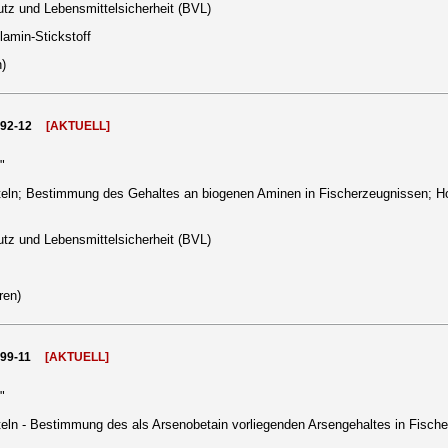
tz und Lebensmittelsicherheit (BVL)
amin-Stickstoff
)
992-12
[AKTUELL]
"
eln; Bestimmung des Gehaltes an biogenen Aminen in Fischerzeugnissen; H
tz und Lebensmittelsicherheit (BVL)
ren)
999-11
[AKTUELL]
"
eln - Bestimmung des als Arsenobetain vorliegenden Arsengehaltes in Fisch