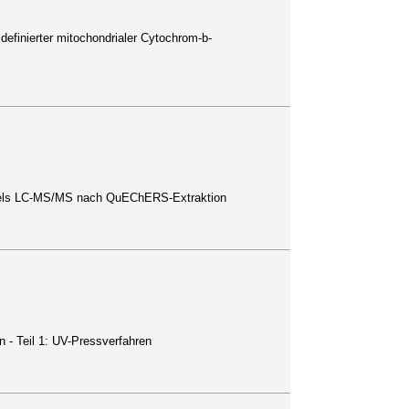
efinierter mitochondrialer Cytochrom-b-
ittels LC-MS/MS nach QuEChERS-Extraktion
 - Teil 1: UV-Pressverfahren