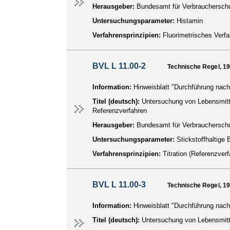
Herausgeber:
Bundesamt für Verbraucherschu
Untersuchungsparameter:
Histamin
Verfahrensprinzipien:
Fluorimetrisches Verfa
BVL L 11.00-2
Technische Regel, 1
Information:
Hinweisblatt "Durchführung nach
Titel (deutsch):
Untersuchung von Lebensmitte
Referenzverfahren
Herausgeber:
Bundesamt für Verbraucherschu
Untersuchungsparameter:
Stickstoffhaltige
Verfahrensprinzipien:
Titration (Referenzverf
BVL L 11.00-3
Technische Regel, 1
Information:
Hinweisblatt "Durchführung nach
Titel (deutsch):
Untersuchung von Lebensmitt