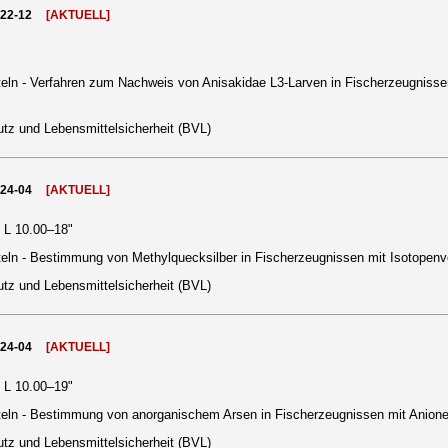
022-12
[AKTUELL]
ln - Verfahren zum Nachweis von Anisakidae L3-Larven in Fischerzeugnissen -
tz und Lebensmittelsicherheit (BVL)
024-04
[AKTUELL]
h L 10.00–18"
eln - Bestimmung von Methylquecksilber in Fischerzeugnissen mit Isotope
tz und Lebensmittelsicherheit (BVL)
024-04
[AKTUELL]
h L 10.00–19"
teln - Bestimmung von anorganischem Arsen in Fischerzeugnissen mit Ani
tz und Lebensmittelsicherheit (BVL)