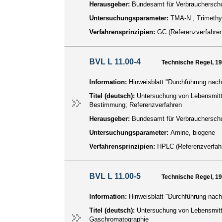
Herausgeber:
Bundesamt für Verbraucherschu
Untersuchungsparameter:
TMA-N , Trimethyl
Verfahrensprinzipien:
GC (Referenzverfahren
BVL L 11.00-4
Technische Regel, 1
Information:
Hinweisblatt "Durchführung nach
Titel (deutsch):
Untersuchung von Lebensmitt
Bestimmung; Referenzverfahren
Herausgeber:
Bundesamt für Verbraucherschu
Untersuchungsparameter:
Amine, biogene
Verfahrensprinzipien:
HPLC (Referenzverfah
BVL L 11.00-5
Technische Regel, 1
Information:
Hinweisblatt "Durchführung nach
Titel (deutsch):
Untersuchung von Lebensmitt
Gaschromatographie