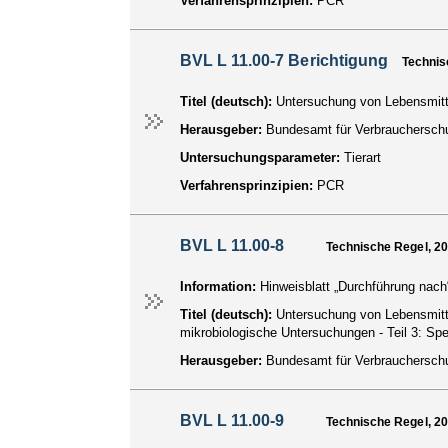
Verfahrensprinzipien:
PCR
BVL L 11.00-7 Berichtigung
Technis
Titel (deutsch):
Untersuchung von Lebensmittel
Herausgeber:
Bundesamt für Verbraucherschu
Untersuchungsparameter:
Tierart
Verfahrensprinzipien:
PCR
BVL L 11.00-8
Technische Regel, 2
Information:
Hinweisblatt „Durchführung nach
Titel (deutsch):
Untersuchung von Lebensmitt
mikrobiologische Untersuchungen - Teil 3: Spe
Herausgeber:
Bundesamt für Verbraucherschu
BVL L 11.00-9
Technische Regel, 2