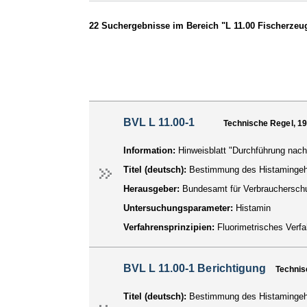
22 Suchergebnisse im Bereich "L 11.00 Fischerzeu
BVL L 11.00-1
Technische Regel, 1
Information:
Hinweisblatt "Durchführung nach
Titel (deutsch):
Bestimmung des Histamingeha
Herausgeber:
Bundesamt für Verbraucherschu
Untersuchungsparameter:
Histamin
Verfahrensprinzipien:
Fluorimetrisches Verfa
BVL L 11.00-1 Berichtigung
Technis
Titel (deutsch):
Bestimmung des Histamingeha