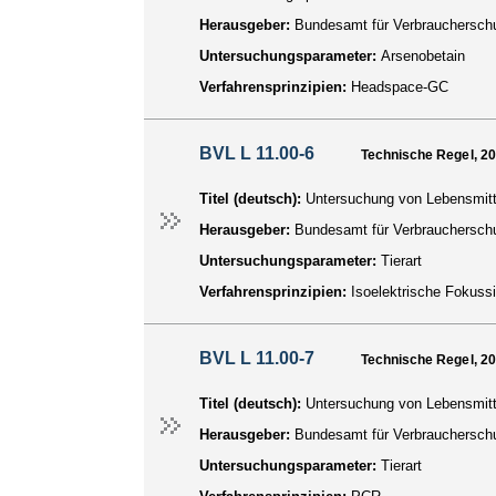
Herausgeber:
Bundesamt für Verbraucherschu
Untersuchungsparameter:
Arsenobetain
Verfahrensprinzipien:
Headspace-GC
BVL L 11.00-6
Technische Regel, 2
Titel (deutsch):
Untersuchung von Lebensmitte
Herausgeber:
Bundesamt für Verbraucherschu
Untersuchungsparameter:
Tierart
Verfahrensprinzipien:
Isoelektrische Fokuss
BVL L 11.00-7
Technische Regel, 2
Titel (deutsch):
Untersuchung von Lebensmittel
Herausgeber:
Bundesamt für Verbraucherschu
Untersuchungsparameter:
Tierart