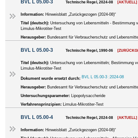
BVL L 05.00-3
Technische Regel, 2024-08
[AKTUELL]
Information:
Hinweisblatt „Zurückgezogen (2024-08)“
Titel (deutsch):
Untersuchung von Lebensmitteln - Bestimmung v
Limulus-Mikrotiter-Test
Herausgeber:
Bundesamt für Verbraucherschutz und Lebensmittel
BVL L 05.00-3
Technische Regel, 1990-06
[ZURÜCKG
Titel (deutsch):
Untersuchung von Lebensmitteln; Bestimmung vo
Limulus-Mikrotiter-Test
BVL L 05.00-3 :2024-08
Dokument wurde ersetzt durch:
Herausgeber:
Bundesamt für Verbraucherschutz und Lebensmittel
Untersuchungsparameter:
Lipopolysaccheride
Verfahrensprinzipien:
Limulus-Mikrotiter-Test
BVL L 05.00-4
Technische Regel, 2024-08
[AKTUELL]
Information:
Hinweisblatt „Zurückgezogen (2024-08)“