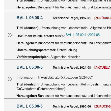
Titel (deutsch):
Untersuchung von Lebensmitteln - Allgemeine Hin
Herausgeber:
Bundesamt für Verbraucherschutz und Lebensmittel
BVL L 05.00-4
Technische Regel, 1997-01
[ZURÜCKG
Titel (deutsch):
Untersuchung von Lebensmitteln - Allgemeine Hin
BVL L 05.00-4 :2024-08
Dokument wurde ersetzt durch:
Herausgeber:
Bundesamt für Verbraucherschutz und Lebensmittel
Untersuchungsparameter:
Untersuchung
Verfahrensprinzipien:
Allgemeine Hinweise
BVL L 05.00-5
Technische Regel, 2024-08
[AKTUELL]
Information:
Hinweisblatt „Zurückgezogen (2024-08)“
Titel (deutsch):
Untersuchung von Lebensmitteln - Bestimmung vo
Gußverfahren (Referenzverfahren)
Herausgeber:
Bundesamt für Verbraucherschutz und Lebensmittel
BVL L 05.00-5
Technische Regel, 1990-06
[ZURÜCKG