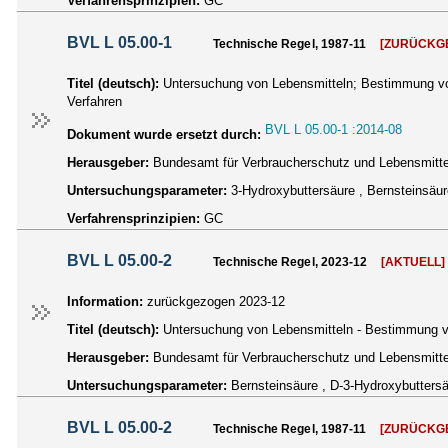
Verfahrensprinzipien:
GC
BVL L 05.00-1
Technische Regel, 1987-11
[ZURÜCKG
Titel (deutsch):
Untersuchung von Lebensmitteln; Bestimmung vo
Verfahren
BVL L 05.00-1 :2014-08
Dokument wurde ersetzt durch:
Herausgeber:
Bundesamt für Verbraucherschutz und Lebensmittel
Untersuchungsparameter:
3-Hydroxybuttersäure , Bernsteinsäure
Verfahrensprinzipien:
GC
BVL L 05.00-2
Technische Regel, 2023-12
[AKTUELL]
Information:
zurückgezogen 2023-12
Titel (deutsch):
Untersuchung von Lebensmitteln - Bestimmung vo
Herausgeber:
Bundesamt für Verbraucherschutz und Lebensmittel
Untersuchungsparameter:
Bernsteinsäure , D-3-Hydroxybuttersäu
BVL L 05.00-2
Technische Regel, 1987-11
[ZURÜCKG