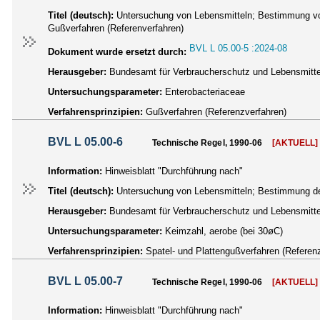
Titel (deutsch):
Untersuchung von Lebensmitteln; Bestimmung von
Gußverfahren (Referenverfahren)
BVL L 05.00-5 :2024-08
Dokument wurde ersetzt durch:
Herausgeber:
Bundesamt für Verbraucherschutz und Lebensmittel
Untersuchungsparameter:
Enterobacteriaceae
Verfahrensprinzipien:
Gußverfahren (Referenzverfahren)
BVL L 05.00-6
Technische Regel, 1990-06
[AKTUELL]
Information:
Hinweisblatt "Durchführung nach"
Titel (deutsch):
Untersuchung von Lebensmitteln; Bestimmung der 
Herausgeber:
Bundesamt für Verbraucherschutz und Lebensmittel
Untersuchungsparameter:
Keimzahl, aerobe (bei 30øC)
Verfahrensprinzipien:
Spatel- und Plattengußverfahren (Referen
BVL L 05.00-7
Technische Regel, 1990-06
[AKTUELL]
Information:
Hinweisblatt "Durchführung nach"