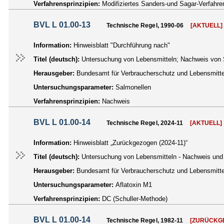
Verfahrensprinzipien:
Modifiziertes Sanders-und Sagar-Verfahre
BVL L 01.00-13
Technische Regel, 1990-06
[AKTUELL]
Information:
Hinweisblatt "Durchführung nach"
Titel (deutsch):
Untersuchung von Lebensmitteln; Nachweis von 
Herausgeber:
Bundesamt für Verbraucherschutz und Lebensmittel
Untersuchungsparameter:
Salmonellen
Verfahrensprinzipien:
Nachweis
BVL L 01.00-14
Technische Regel, 2024-11
[AKTUELL]
Information:
Hinweisblatt „Zurückgezogen (2024-11)“
Titel (deutsch):
Untersuchung von Lebensmitteln - Nachweis und 
Herausgeber:
Bundesamt für Verbraucherschutz und Lebensmittel
Untersuchungsparameter:
Aflatoxin M1
Verfahrensprinzipien:
DC (Schuller-Methode)
BVL L 01.00-14
Technische Regel, 1982-11
[ZURÜCKG