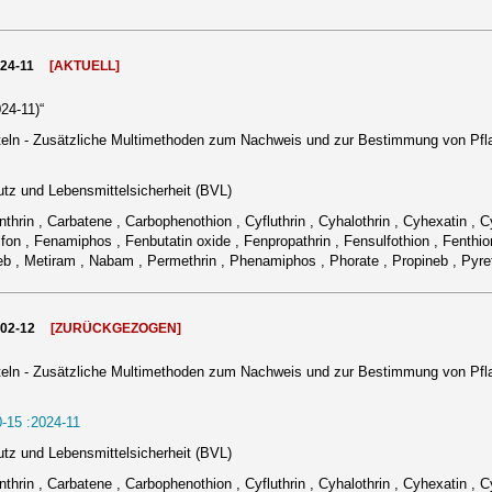
024-11
[AKTUELL]
24-11)“
eln - Zusätzliche Multimethoden zum Nachweis und zur Bestimmung von Pfl
tz und Lebensmittelsicherheit (BVL)
nthrin , Carbatene , Carbophenothion , Cyfluthrin , Cyhalothrin , Cyhexatin , 
fon , Fenamiphos , Fenbutatin oxide , Fenpropathrin , Fensulfothion , Fenthion
b , Metiram , Nabam , Permethrin , Phenamiphos , Phorate , Propineb , Pyret
002-12
[ZURÜCKGEZOGEN]
eln - Zusätzliche Multimethoden zum Nachweis und zur Bestimmung von Pfl
-15 :2024-11
tz und Lebensmittelsicherheit (BVL)
nthrin , Carbatene , Carbophenothion , Cyfluthrin , Cyhalothrin , Cyhexatin , 