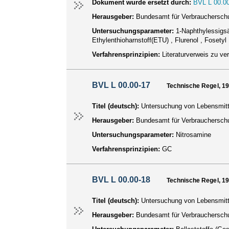
Dokument wurde ersetzt durch:
BVL L 00.00
Herausgeber:
Bundesamt für Verbraucherschu
Untersuchungsparameter:
1-Naphthylessigsä
Ethylenthioharnstoff(ETU) , Flurenol , Fosetyl
Verfahrensprinzipien:
Literaturverweis zu ve
BVL L 00.00-17
Technische Regel, 1
Titel (deutsch):
Untersuchung von Lebensmitt
Herausgeber:
Bundesamt für Verbraucherschu
Untersuchungsparameter:
Nitrosamine
Verfahrensprinzipien:
GC
BVL L 00.00-18
Technische Regel, 1
Titel (deutsch):
Untersuchung von Lebensmitte
Herausgeber:
Bundesamt für Verbraucherschu