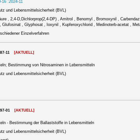
-16 :2024-11
tz und Lebensmittelsicherheit (BVL)
ure , 2,4-D,Dichlorprop(2,4-DP) , Amitrol , Benomyl , Bromoxynil , Carbendazi
 , Glufosinat , Glyphosat , Ioxynil , Kupferoxychlorid , Medinoterb-acetat , M
rschiedener Einzelverfahren
987-11
[AKTUELL]
eln; Bestimmung von Nitrosaminen in Lebensmitteln
tz und Lebensmittelsicherheit (BVL)
997-01
[AKTUELL]
ln - Bestimmung der Ballaststoffe in Lebensmitteln
tz und Lebensmittelsicherheit (BVL)