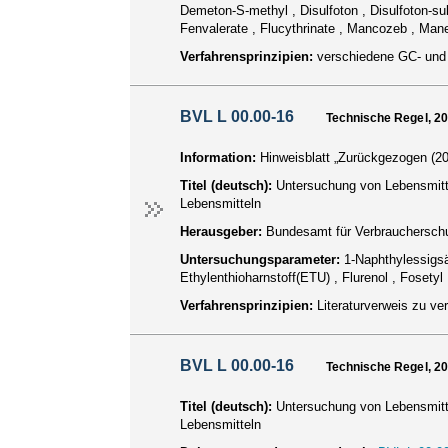
Demeton-S-methyl , Disulfoton , Disulfoton-sul
Fenvalerate , Flucythrinate , Mancozeb , Mane
Verfahrensprinzipien:
verschiedene GC- un
BVL L 00.00-16
Technische Regel, 2
Information:
Hinweisblatt „Zurückgezogen (20
Titel (deutsch):
Untersuchung von Lebensmitt
Lebensmitteln
Herausgeber:
Bundesamt für Verbraucherschu
Untersuchungsparameter:
1-Naphthylessigsä
Ethylenthioharnstoff(ETU) , Flurenol , Fosetyl
Verfahrensprinzipien:
Literaturverweis zu ve
BVL L 00.00-16
Technische Regel, 2
Titel (deutsch):
Untersuchung von Lebensmitt
Lebensmitteln