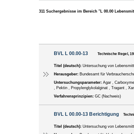
311 Suchergebnisse im Bereich "L 00.00 Lebensmitt
BVL L 00.00-13
Technische Regel, 1
Titel (deutsch):
Untersuchung von Lebensmitte
Herausgeber:
Bundesamt für Verbraucherschu
Untersuchungsparameter:
Agar , Carboxymet
, Pektin , Propylenglykolalginat , Tragant , Xa
Verfahrensprinzipien:
GC (Nachweis)
BVL L 00.00-13 Berichtigung
Techn
Titel (deutsch):
Untersuchung von Lebensmitte