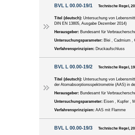
BVL L 00.00-19/1
Technische Regel, 2
Titel (deutsch):
Untersuchung von Lebensmitt
DIN EN 13805, Ausgabe Dezember 2014)
Herausgeber:
Bundesamt für Verbraucherschu
Untersuchungsparameter:
Blei , Cadmium , 
Verfahrensprinzipien:
Druckaufschluss
BVL L 00.00-19/2
Technische Regel, 1
Titel (deutsch):
Untersuchung von Lebensmitt
der Atomabsorptionsspektrometrie (AAS) in d
Herausgeber:
Bundesamt für Verbraucherschu
Untersuchungsparameter:
Eisen , Kupfer , 
Verfahrensprinzipien:
AAS mit Flamme
BVL L 00.00-19/3
Technische Regel, 2