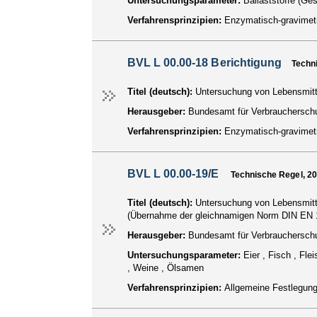
Untersuchungsparameter:
Ballaststoffe (Ge
Verfahrensprinzipien:
Enzymatisch-gravimet
BVL L 00.00-18 Berichtigung
Techn
Titel (deutsch):
Untersuchung von Lebensmitte
Herausgeber:
Bundesamt für Verbraucherschu
Verfahrensprinzipien:
Enzymatisch-gravimet
BVL L 00.00-19/E
Technische Regel, 2
Titel (deutsch):
Untersuchung von Lebensmitt
(Übernahme der gleichnamigen Norm DIN EN 
Herausgeber:
Bundesamt für Verbraucherschu
Untersuchungsparameter:
Eier , Fisch , Fle
, Weine , Ölsamen
Verfahrensprinzipien:
Allgemeine Festlegun