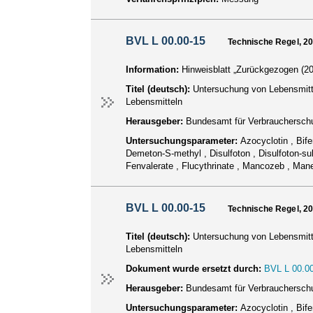
BVL L 00.00-15
Technische Regel, 2
Information:
Hinweisblatt „Zurückgezogen (20
Titel (deutsch):
Untersuchung von Lebensmitt
Lebensmitteln
Herausgeber:
Bundesamt für Verbraucherschu
Untersuchungsparameter:
Azocyclotin , Bife
Demeton-S-methyl , Disulfoton , Disulfoton-sul
Fenvalerate , Flucythrinate , Mancozeb , Mane
BVL L 00.00-15
Technische Regel, 2
Titel (deutsch):
Untersuchung von Lebensmitt
Lebensmitteln
Dokument wurde ersetzt durch:
BVL L 00.00
Herausgeber:
Bundesamt für Verbraucherschu
Untersuchungsparameter:
Azocyclotin , Bife