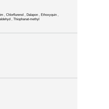
m , Chlorflurenol , Dalapon , Ethoxyquin ,
etaldehyd , Thiophanat-methyl