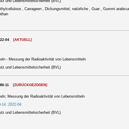
tz und Lebensmittelsicherheit (BVL)
hylcellulose , Carrageen , Dickungsmittel, natürliche , Guar , Gummi arabicu
nthan
022-04
[AKTUELL]
ln - Messung der Radioaktivität von Lebensmitteln
tz und Lebensmittelsicherheit (BVL)
986-11
[ZURÜCKGEZOGEN]
ln; Messung der Radioaktivität von Lebensmitteln
-14 :2022-04
tz und Lebensmittelsicherheit (BVL)