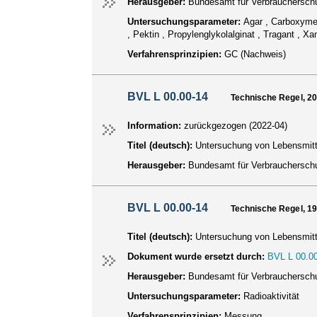
Herausgeber:
Bundesamt für Verbraucherschu
Untersuchungsparameter:
Agar , Carboxymet
, Pektin , Propylenglykolalginat , Tragant , Xa
Verfahrensprinzipien:
GC (Nachweis)
BVL L 00.00-14
Technische Regel, 2
Information:
zurückgezogen (2022-04)
Titel (deutsch):
Untersuchung von Lebensmitte
Herausgeber:
Bundesamt für Verbraucherschu
BVL L 00.00-14
Technische Regel, 1
Titel (deutsch):
Untersuchung von Lebensmitte
Dokument wurde ersetzt durch:
BVL L 00.00
Herausgeber:
Bundesamt für Verbraucherschu
Untersuchungsparameter:
Radioaktivität
Verfahrensprinzipien:
Messung