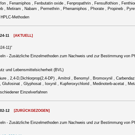
fon , Fenamiphos , Fenbutatin oxide , Fenpropathrin , Fensulfothion , Fenthion
b , Metiram , Nabam , Permethrin , Phenamiphos , Phorate , Propineb , Pyret
d HPLC-Methoden
024-11
[AKTUELL]
24-11)“
eln - Zusätzliche Einzelmethoden zum Nachweis und zur Bestimmung von Pf
tz und Lebensmittelsicherheit (BVL)
ure , 2,4-D,Dichlorprop(2,4-DP) , Amitrol , Benomyl , Bromoxynil , Carbendazi
 , Glufosinat , Glyphosat , Ioxynil , Kupferoxychlorid , Medinoterb-acetat , M
rschiedener Einzelverfahren
002-12
[ZURÜCKGEZOGEN]
eln - Zusätzliche Einzelmethoden zum Nachweis und zur Bestimmung von Pf