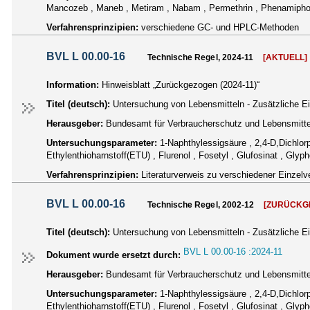
Mancozeb , Maneb , Metiram , Nabam , Permethrin , Phenamiphos ,
Verfahrensprinzipien:
verschiedene GC- und HPLC-Methoden
BVL L 00.00-16
Technische Regel, 2024-11
[AKTUELL]
Information:
Hinweisblatt „Zurückgezogen (2024-11)“
Titel (deutsch):
Untersuchung von Lebensmitteln - Zusätzliche 
Herausgeber:
Bundesamt für Verbraucherschutz und Lebensmittel
Untersuchungsparameter:
1-Naphthylessigsäure , 2,4-D,Dichlorp
Ethylenthioharnstoff(ETU) , Flurenol , Fosetyl , Glufosinat , Glyp
Verfahrensprinzipien:
Literaturverweis zu verschiedener Einzelv
BVL L 00.00-16
Technische Regel, 2002-12
[ZURÜCKG
Titel (deutsch):
Untersuchung von Lebensmitteln - Zusätzliche 
BVL L 00.00-16 :2024-11
Dokument wurde ersetzt durch:
Herausgeber:
Bundesamt für Verbraucherschutz und Lebensmittel
Untersuchungsparameter:
1-Naphthylessigsäure , 2,4-D,Dichlorp
Ethylenthioharnstoff(ETU) , Flurenol , Fosetyl , Glufosinat , Glyp