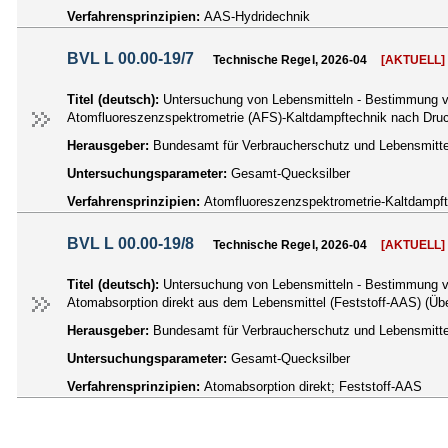
Verfahrensprinzipien:
AAS-Hydridechnik
BVL L 00.00-19/7
Technische Regel, 2026-04
[AKTUELL]
Titel (deutsch):
Untersuchung von Lebensmitteln - Bestimmung vo
Atomfluoreszenzspektrometrie (AFS)-Kaltdampftechnik nach Dru
Herausgeber:
Bundesamt für Verbraucherschutz und Lebensmittel
Untersuchungsparameter:
Gesamt-Quecksilber
Verfahrensprinzipien:
Atomfluoreszenzspektrometrie-Kaltdampf
BVL L 00.00-19/8
Technische Regel, 2026-04
[AKTUELL]
Titel (deutsch):
Untersuchung von Lebensmitteln - Bestimmung vo
Atomabsorption direkt aus dem Lebensmittel (Feststoff-AAS) (Ü
Herausgeber:
Bundesamt für Verbraucherschutz und Lebensmittel
Untersuchungsparameter:
Gesamt-Quecksilber
Verfahrensprinzipien:
Atomabsorption direkt; Feststoff-AAS