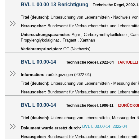
BVL L 00.00-13 Berichtigung
Technische Regel, 2002-1
Titel (deutsch):
Untersuchung von Lebensmitteln - Nachweis von n
Herausgeber:
Bundesamt für Verbraucherschutz und Lebensmittel
Untersuchungsparameter:
Agar , Carboxymethylcellulose , Carr
Propylenglykolalginat , Tragant , Xanthan
Verfahrensprinzipien:
GC (Nachweis)
BVL L 00.00-14
Technische Regel, 2022-04
[AKTUELL]
Information:
zurückgezogen (2022-04)
Titel (deutsch):
Untersuchung von Lebensmitteln - Messung der R
Herausgeber:
Bundesamt für Verbraucherschutz und Lebensmittel
BVL L 00.00-14
Technische Regel, 1986-11
[ZURÜCKG
Titel (deutsch):
Untersuchung von Lebensmitteln; Messung der Ra
BVL L 00.00-14 :2022-04
Dokument wurde ersetzt durch:
Herausgeber:
Bundesamt für Verbraucherschutz und Lebensmittel