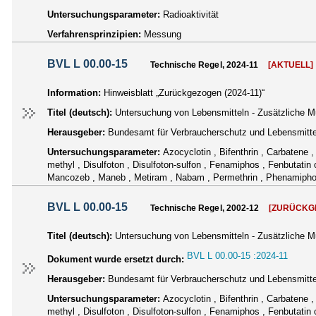
Untersuchungsparameter:
Radioaktivität
Verfahrensprinzipien:
Messung
BVL L 00.00-15
Technische Regel, 2024-11
[AKTUELL]
Information:
Hinweisblatt „Zurückgezogen (2024-11)“
Titel (deutsch):
Untersuchung von Lebensmitteln - Zusätzliche 
Herausgeber:
Bundesamt für Verbraucherschutz und Lebensmittel
Untersuchungsparameter:
Azocyclotin , Bifenthrin , Carbatene 
methyl , Disulfoton , Disulfoton-sulfon , Fenamiphos , Fenbutatin o
Mancozeb , Maneb , Metiram , Nabam , Permethrin , Phenamiphos ,
BVL L 00.00-15
Technische Regel, 2002-12
[ZURÜCKG
Titel (deutsch):
Untersuchung von Lebensmitteln - Zusätzliche 
BVL L 00.00-15 :2024-11
Dokument wurde ersetzt durch:
Herausgeber:
Bundesamt für Verbraucherschutz und Lebensmittel
Untersuchungsparameter:
Azocyclotin , Bifenthrin , Carbatene 
methyl , Disulfoton , Disulfoton-sulfon , Fenamiphos , Fenbutatin o