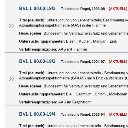
BVL L 00.00-19/2
Technische Regel, 1993-08
[AKTUELL]
Titel (deutsch):
Untersuchung von Lebensmitteln; Bestimmung von
Atomabsorptionsspektrometrie (AAS) in der Flamme
Herausgeber:
Bundesamt für Verbraucherschutz und Lebensmittel
Untersuchungsparameter:
Eisen , Kupfer , Mangan , Zink
Verfahrensprinzipien:
AAS mit Flamme
BVL L 00.00-19/3
Technische Regel, 2004-07
[AKTUELL]
Titel (deutsch):
Untersuchung von Lebensmitteln - Bestimmung v
Atomabsorptionsspektrometrie (GFAAS) nach Druckaufschluss (Ü
Herausgeber:
Bundesamt für Verbraucherschutz und Lebensmittel
Untersuchungsparameter:
Blei , Cadmium , Chrom , Molybdaen
Verfahrensprinzipien:
AAS im Graphitrohr
BVL L 00.00-19/4
Technische Regel, 2026-04
[AKTUELL]
Titel (deutsch):
Untersuchung von Lebensmitteln - Bestimmung vo