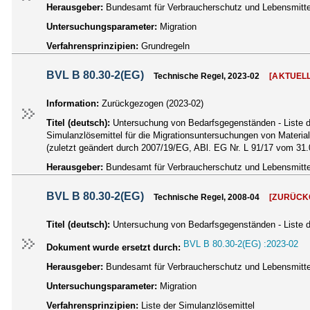
Herausgeber:
Bundesamt für Verbraucherschutz und Lebensmittel
Untersuchungsparameter:
Migration
Verfahrensprinzipien:
Grundregeln
BVL B 80.30-2(EG)
Technische Regel, 2023-02
[AKTUELL
Information:
Zurückgezogen (2023-02)
Titel (deutsch):
Untersuchung von Bedarfsgegenständen - Liste d
Simulanzlösemittel für die Migrationsuntersuchungen von Materi
(zuletzt geändert durch 2007/19/EG, ABl. EG Nr. L 91/17 vom 31.0
Herausgeber:
Bundesamt für Verbraucherschutz und Lebensmittel
BVL B 80.30-2(EG)
Technische Regel, 2008-04
[ZURÜCK
Titel (deutsch):
Untersuchung von Bedarfsgegenständen - Liste d
BVL B 80.30-2(EG) :2023-02
Dokument wurde ersetzt durch:
Herausgeber:
Bundesamt für Verbraucherschutz und Lebensmittel
Untersuchungsparameter:
Migration
Verfahrensprinzipien:
Liste der Simulanzlösemittel